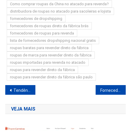
Como comprar roupas da China no atacado para revenda?
distribuidora de roupas no atacado para sacoleiras e lojista
fornecedores de dropshipping
fornecedores de roupas direto da fábrica brás
fornecedores de roupas para revenda
lista de fornecedores dropshipping nacional gratis
roupas baratas para revender direto da fábrica
roupas de marca para revender direto da fábrica
roupas importadas para revenda no atacado
roupas para revender direto da fábrica
roupas para revender direto da fábrica são paulo
Navegação
Tendências do E-commerce 2025: Moldando o Futuro do Comércio Eletrônico
Fornecedor de Smartwatch Dropshipping Faça Renda Extra na Shopee
de
VEJA MAIS
Post