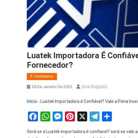
Luatek Importadora É Confiáve
Fornecedor?
E-Commerce
Jose Augusto
28 De Janeiro De 2025
Início
-
Luatek Importadora é Confiável? Vale a Pena Inve
Facebook
WhatsApp
Messenger
Pinterest
X
Telegra
Share
Será se a Luatek importadora é confiavel? será se val