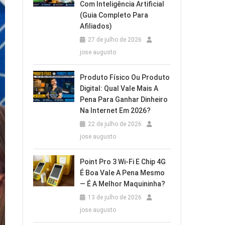
Com Inteligência Artificial
(Guia Completo Para
Afiliados)
27 de julho de 2026
jose augusto
Produto Físico Ou Produto
Digital: Qual Vale Mais A
Pena Para Ganhar Dinheiro
Na Internet Em 2026?
22 de julho de 2026
jose augusto
Point Pro 3 Wi‑Fi E Chip 4G
É Boa Vale A Pena Mesmo
— É A Melhor Maquininha?
13 de julho de 2026
jose augusto