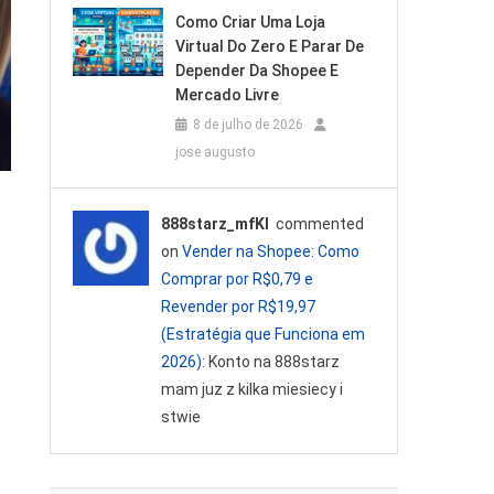
Como Criar Uma Loja
Virtual Do Zero E Parar De
Depender Da Shopee E
Mercado Livre
8 de julho de 2026
jose augusto
888starz_mfKl
commented
on
Vender na Shopee: Como
Comprar por R$0,79 e
Revender por R$19,97
(Estratégia que Funciona em
2026)
: Konto na 888starz
mam juz z kilka miesiecy i
stwie