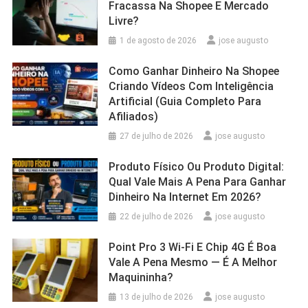
Fracassa Na Shopee E Mercado
Livre?
1 de agosto de 2026
jose augusto
Como Ganhar Dinheiro Na Shopee
Criando Vídeos Com Inteligência
Artificial (Guia Completo Para
Afiliados)
27 de julho de 2026
jose augusto
Produto Físico Ou Produto Digital:
Qual Vale Mais A Pena Para Ganhar
Dinheiro Na Internet Em 2026?
22 de julho de 2026
jose augusto
Point Pro 3 Wi‑Fi E Chip 4G É Boa
Vale A Pena Mesmo — É A Melhor
Maquininha?
13 de julho de 2026
jose augusto