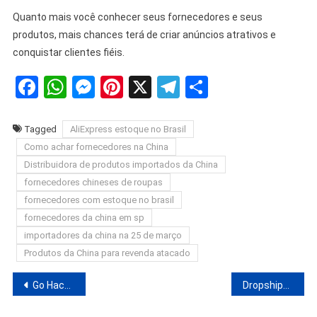
Quanto mais você conhecer seus fornecedores e seus
produtos, mais chances terá de criar anúncios atrativos e
conquistar clientes fiéis.
Facebook
WhatsApp
Messenger
Pinterest
X
Telegram
Share
Tagged
AliExpress estoque no Brasil
Como achar fornecedores na China
Distribuidora de produtos importados da China
fornecedores chineses de roupas
fornecedores com estoque no brasil
fornecedores da china em sp
importadores da china na 25 de março
Produtos da China para revenda atacado
Navegação
Go Hacks Funciona? Descubra Agora Go Hacks Vale a Pena?
Dropshipping Amazon – Como Vender Produtos Via Dropshipping na Amazon
de