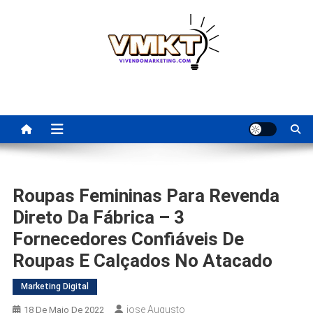
Skip
to
content
Fornecedores Brasileiros
Tenha acesso a dicas de fornecedores para revenda, dropshipping
nacional e dicas de renda extra pela internet.
Para Revenda | Vivendo
Marketing
Roupas Femininas Para Revenda
Direto Da Fábrica – 3
Fornecedores Confiáveis De
Roupas E Calçados No Atacado
Marketing Digital
Jose Augusto
18 De Maio De 2022