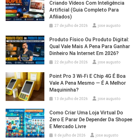
Criando Vídeos Com Inteligência
Artificial (Guia Completo Para
Afiliados)
27 de julho de 2026
jose augusto
Produto Físico Ou Produto Digital:
Qual Vale Mais A Pena Para Ganhar
Dinheiro Na Internet Em 2026?
22 de julho de 2026
jose augusto
Point Pro 3 Wi‑Fi E Chip 4G É Boa
Vale A Pena Mesmo — É A Melhor
Maquininha?
13 de julho de 2026
jose augusto
Como Criar Uma Loja Virtual Do
Zero E Parar De Depender Da Shopee
E Mercado Livre
8 de julho de 2026
jose augusto