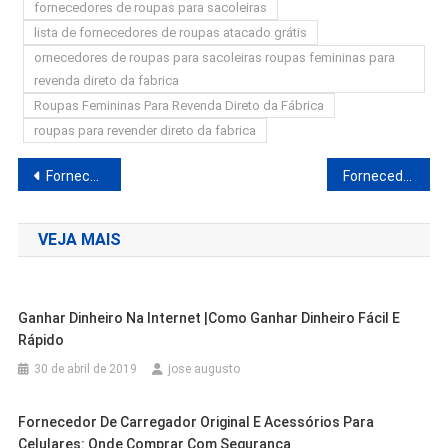
fornecedores de roupas para sacoleiras
lista de fornecedores de roupas atacado grátis
ornecedores de roupas para sacoleiras roupas femininas para
revenda direto da fabrica
Roupas Femininas Para Revenda Direto da Fábrica
roupas para revender direto da fabrica
Navegação
Fornecedor de Carregador Original e Acessórios Para Celulares: Onde Comprar com Segurança
Fornecedores Para Dropshipping No Brasil | Fornecedores Para Revenda
de
VEJA MAIS
Post
Ganhar Dinheiro Na Internet |Como Ganhar Dinheiro Fácil E
Rápido
30 de abril de 2019
jose augusto
Fornecedor De Carregador Original E Acessórios Para
Celulares: Onde Comprar Com Segurança