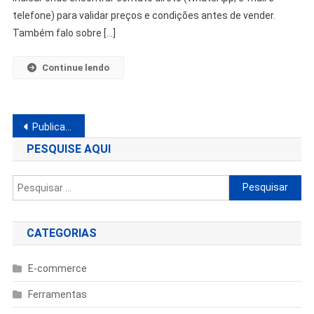
telefone) para validar preços e condições antes de vender.
Também falo sobre […]
Continue lendo
Navegação
Publicações mais antigas
por
PESQUISE AQUI
posts
Pesquisar
por:
CATEGORIAS
E-commerce
Ferramentas