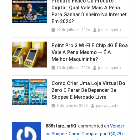
Produto Físico Ou Produto
Digital: Qual Vale Mais A Pena
Para Ganhar Dinheiro Na Internet
Em 2026?
22 de julho de 2026
jose augusto
Point Pro 3 Wi‑Fi E Chip 4G É Boa
Vale A Pena Mesmo — É A
Melhor Maquininha?
13 de julho de 2026
jose augusto
Como Criar Uma Loja Virtual Do
Zero E Parar De Depender Da
Shopee E Mercado Livre
8 de julho de 2026
jose augusto
888starz_mfKl
commented on
Vender
na Shopee: Como Comprar por R$0,79 e