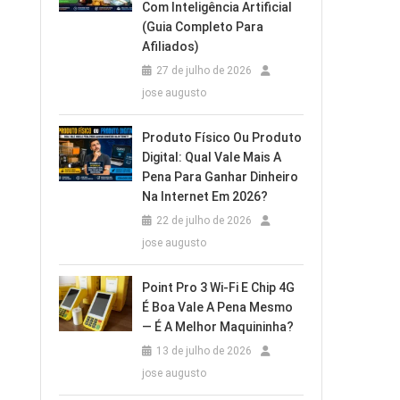
Com Inteligência Artificial
(Guia Completo Para
Afiliados)
27 de julho de 2026
jose augusto
Produto Físico Ou Produto
Digital: Qual Vale Mais A
Pena Para Ganhar Dinheiro
Na Internet Em 2026?
22 de julho de 2026
jose augusto
Point Pro 3 Wi‑Fi E Chip 4G
É Boa Vale A Pena Mesmo
— É A Melhor Maquininha?
13 de julho de 2026
jose augusto