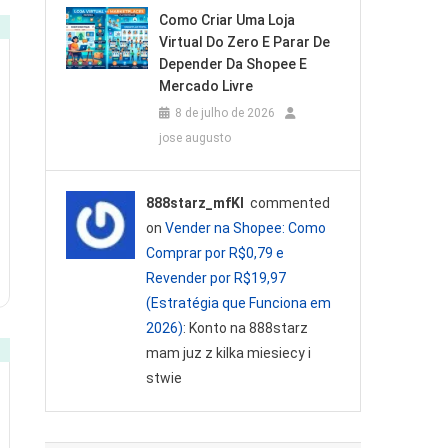
Como Criar Uma Loja
Virtual Do Zero E Parar De
Depender Da Shopee E
Mercado Livre
8 de julho de 2026
jose augusto
888starz_mfKl
commented
on
Vender na Shopee: Como
Comprar por R$0,79 e
Revender por R$19,97
(Estratégia que Funciona em
2026)
: Konto na 888starz
mam juz z kilka miesiecy i
stwie