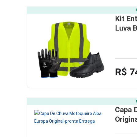
Kit En
Luva B
R$ 7
Capa 
Origin