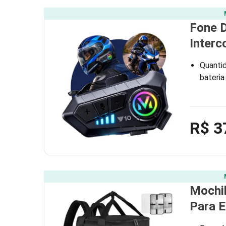
Fone D
Inter
Quantid
bateria
R$ 3
Mochil
Para E