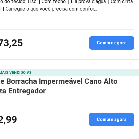
 do tecido: Liso. | Com fecho. | É à prova d’água. | Com cinta
l. | Carregue o que você precisa com confor…
73,25
Compre agora
MAIS VENDIDO #3
e Borracha Impermeável Cano Alto
za Entregador
2,99
Compre agora