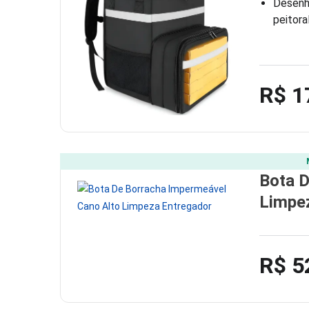
Desenho
peitora
R$ 1
Bota D
Limpe
R$ 5