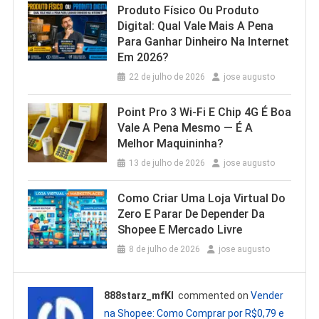
Produto Físico Ou Produto
Digital: Qual Vale Mais A Pena
Para Ganhar Dinheiro Na Internet
Em 2026?
22 de julho de 2026
jose augusto
Point Pro 3 Wi‑Fi E Chip 4G É Boa
Vale A Pena Mesmo — É A
Melhor Maquininha?
13 de julho de 2026
jose augusto
Como Criar Uma Loja Virtual Do
Zero E Parar De Depender Da
Shopee E Mercado Livre
8 de julho de 2026
jose augusto
888starz_mfKl
commented on
Vender
na Shopee: Como Comprar por R$0,79 e