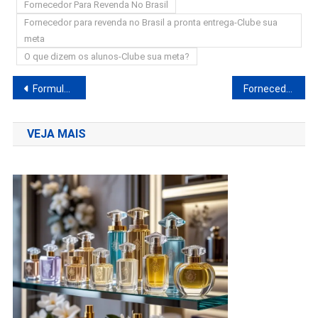
Fornecedor Para Revenda No Brasil
Fornecedor para revenda no Brasil a pronta entrega-Clube sua
meta
O que dizem os alunos-Clube sua meta?
Navegação
Formula Negocio Online Funciona? A verdade Veio á Tona
Fornecedor Dropshipping De Relógios | Dropshipping Nacional
de
VEJA MAIS
Post