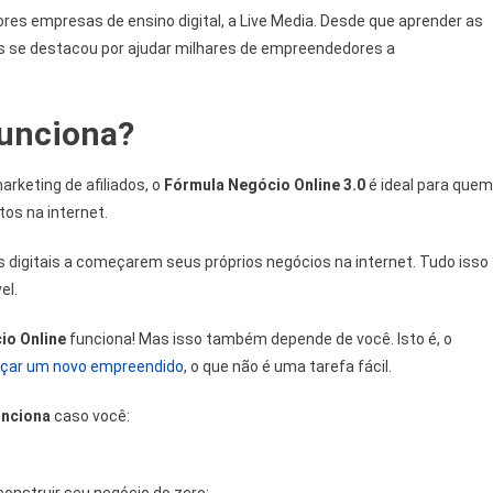
es empresas de ensino digital, a Live Media. Desde que aprender as
as se destacou por ajudar milhares de empreendedores a
funciona?
rketing de afiliados, o
Fórmula Negócio Online 3.0
é ideal para quem
os na internet.
 digitais a começarem seus próprios negócios na internet. Tudo isso
el.
io Online
funciona! Mas isso também depende de você. Isto é, o
çar um novo empreendido
, o que não é uma tarefa fácil.
unciona
caso você:
construir seu negócio do zero;