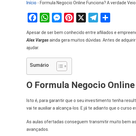
Início
-
Formula Negocio Online Funciona? A verdade Veio
Facebook
WhatsApp
Messenger
Pinterest
X
Telegra
Share
Apesar de ser bem conhecido entre afiliados e empreen
Alex Vargas
ainda gera muitos dúvidas. Antes de adquiri
ajudar.
Sumário
O Formula Negocio Online
Isto é, para garantir que o seu investimento tenha resul
vai te auxiliar a alcança-los. E já te adianto que o curso
e
As aulas ofertadas conseguem transmitir muito bem as 
avançados.