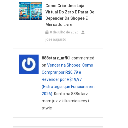
Como Criar Uma Loja
Virtual Do Zero E Parar De
Depender Da Shopee E
Mercado Livre
8 de julho de 2026
jose augusto
888starz_mfKl
commented
on
Vender na Shopee: Como
Comprar por R$0,79 e
Revender por R$19,97
(Estratégia que Funciona em
2026)
: Konto na 888starz
mam juz z kilka miesiecy i
stwie