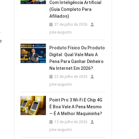
Com Inteligência Artificial
(Guia Completo Para
Afiliados)
27 de julho de 2026
jose augusto
r
e
Produto Físico Ou Produto
Digital: Qual Vale Mais A
Pena Para Ganhar Dinheiro
Na Internet Em 2026?
22 de julho de 2026
jose augusto
Point Pro 3 Wi‑Fi E Chip 4G
É Boa Vale A Pena Mesmo
— É A Melhor Maquininha?
13 de julho de 2026
jose augusto