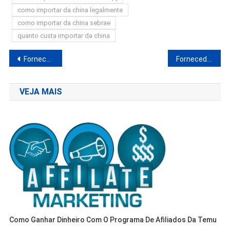
como importar da china legalmente
como importar da china sebrae
quanto custa importar da china
Navegação
Fornecedor DropShipping NACIONAL Pulseira inteligente para revenda
Fornecedor De Ralador 3 em 1 Max Chef ORIGINAL | DropShipping
de
VEJA MAIS
Post
Como Ganhar Dinheiro Com O Programa De Afiliados Da Temu