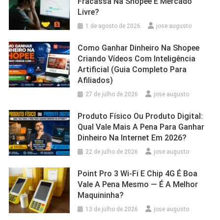
Fracassa Na Shopee E Mercado
Livre?
1 de agosto de 2026
jose augusto
Como Ganhar Dinheiro Na Shopee
Criando Vídeos Com Inteligência
Artificial (Guia Completo Para
Afiliados)
27 de julho de 2026
jose augusto
Produto Físico Ou Produto Digital:
Qual Vale Mais A Pena Para Ganhar
Dinheiro Na Internet Em 2026?
22 de julho de 2026
jose augusto
Point Pro 3 Wi‑Fi E Chip 4G É Boa
Vale A Pena Mesmo — É A Melhor
Maquininha?
13 de julho de 2026
jose augusto