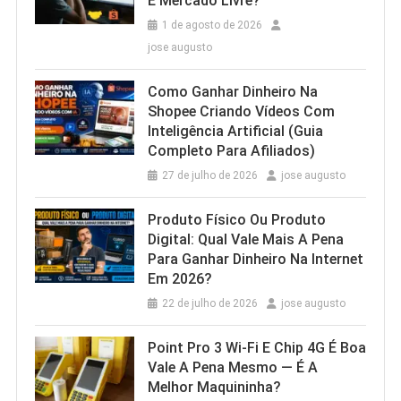
E Mercado Livre?
1 de agosto de 2026
jose augusto
Como Ganhar Dinheiro Na
Shopee Criando Vídeos Com
Inteligência Artificial (Guia
Completo Para Afiliados)
27 de julho de 2026
jose augusto
Produto Físico Ou Produto
Digital: Qual Vale Mais A Pena
Para Ganhar Dinheiro Na Internet
Em 2026?
22 de julho de 2026
jose augusto
Point Pro 3 Wi‑Fi E Chip 4G É Boa
Vale A Pena Mesmo — É A
Melhor Maquininha?