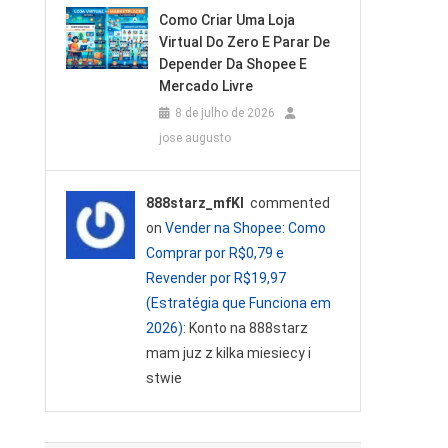
Como Criar Uma Loja
Virtual Do Zero E Parar De
Depender Da Shopee E
Mercado Livre
8 de julho de 2026
jose augusto
888starz_mfKl
commented
on
Vender na Shopee: Como
Comprar por R$0,79 e
Revender por R$19,97
(Estratégia que Funciona em
2026)
: Konto na 888starz
mam juz z kilka miesiecy i
stwie