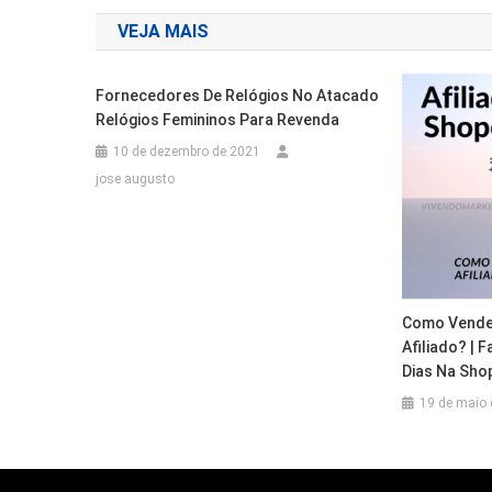
de
VEJA MAIS
Post
Fornecedores De Relógios No Atacado
Relógios Femininos Para Revenda
10 de dezembro de 2021
jose augusto
Como Vende
Afiliado? | 
Dias Na Sho
19 de maio 