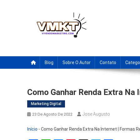
Skip
to
content
Fornecedores Brasileiro
Tenha acesso a dicas de fornecedores para revenda, drop
Blog
Sobre O Autor
Contato
Catego
Como Ganhar Renda Extra Na In
Marketing Digital
Jose Augusto
23 De Agosto De 2022
Início
-
Como Ganhar Renda Extra Na Internet | Formas Re