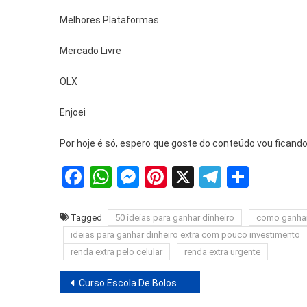
Melhores Plataformas.
Mercado Livre
OLX
Enjoei
Por hoje é só, espero que goste do conteúdo vou ficando 
Facebook
WhatsApp
Messenger
Pinterest
X
Telegra
Share
Tagged
50 ideias para ganhar dinheiro
como ganhar 
ideias para ganhar dinheiro extra com pouco investimento
renda extra pelo celular
renda extra urgente
Navegação
Curso Escola De Bolos BY Marrara 3.0 É Bom Mesmo?