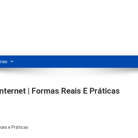
s Para Revenda | Vivendo Marke
shipping nacional e dicas de renda extra pela internet.
rias
ternet | Formas Reais E Práticas
ais e Práticas