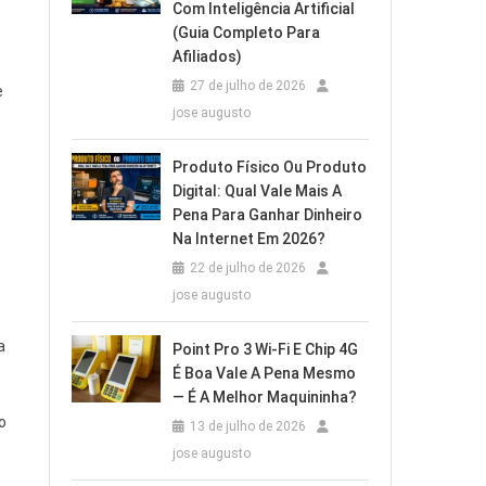
Com Inteligência Artificial
(Guia Completo Para
Afiliados)
27 de julho de 2026
e
jose augusto
Produto Físico Ou Produto
Digital: Qual Vale Mais A
Pena Para Ganhar Dinheiro
Na Internet Em 2026?
z
22 de julho de 2026
jose augusto
a
Point Pro 3 Wi‑Fi E Chip 4G
É Boa Vale A Pena Mesmo
— É A Melhor Maquininha?
o
13 de julho de 2026
jose augusto