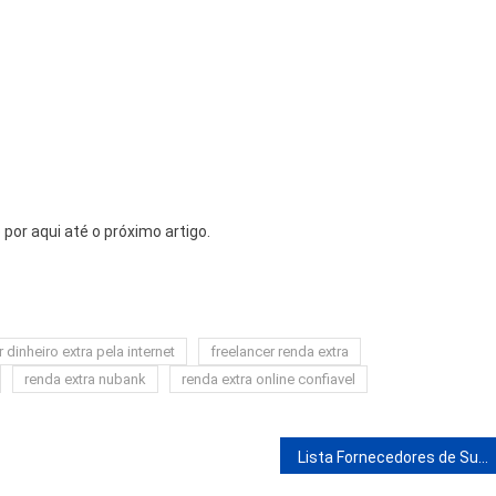
por aqui até o próximo artigo.
m
dinheiro extra pela internet
freelancer renda extra
renda extra nubank
renda extra online confiavel
Lista Fornecedores de Sucesso é Confiável ? Fornecedores Brasileiros