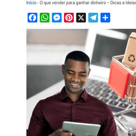
Início
-
O que vender para ganhar dinheiro – Dicas e Idei
Facebook
WhatsApp
Messenger
Pinterest
X
Telegra
Share