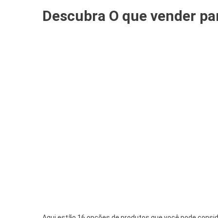
Descubra O que vender par
Aqui estão 16 opções de produtos que você pode conside