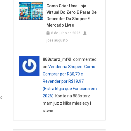
Como Criar Uma Loja
Virtual Do Zero E Parar De
Depender Da Shopee E
Mercado Livre
8 de julho de 2026
jose augusto
888starz_mfKl
commented
on
Vender na Shopee: Como
Comprar por R$0,79 e
Revender por R$19,97
(Estratégia que Funciona em
2026)
: Konto na 888starz
ho
mam juz z kilka miesiecy i
stwie