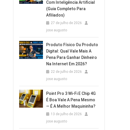
Com Inteligência Artificial
(Guia Completo Para
Afiliados)
27 de julho de 2026
jose augusto
Produto Físico Ou Produto
Digital: Qual Vale Mais A
Pena Para Ganhar Dinheiro
Na Internet Em 2026?
22 de julho de 2026
jose augusto
Point Pro 3 Wi‑Fi E Chip 4G
É Boa Vale A Pena Mesmo
— É A Melhor Maquininha?
13 de julho de 2026
jose augusto