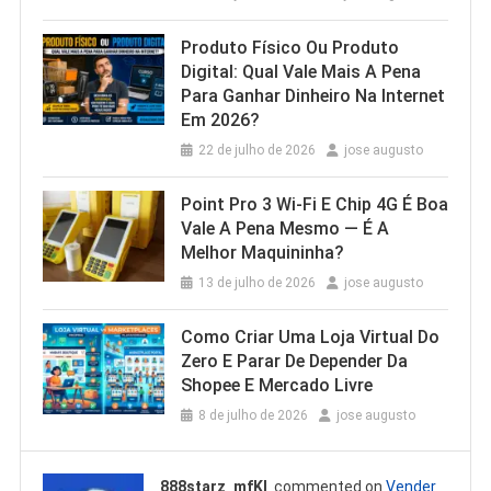
Produto Físico Ou Produto
Digital: Qual Vale Mais A Pena
Para Ganhar Dinheiro Na Internet
Em 2026?
22 de julho de 2026
jose augusto
Point Pro 3 Wi‑Fi E Chip 4G É Boa
Vale A Pena Mesmo — É A
Melhor Maquininha?
13 de julho de 2026
jose augusto
Como Criar Uma Loja Virtual Do
Zero E Parar De Depender Da
Shopee E Mercado Livre
8 de julho de 2026
jose augusto
888starz_mfKl
commented on
Vender