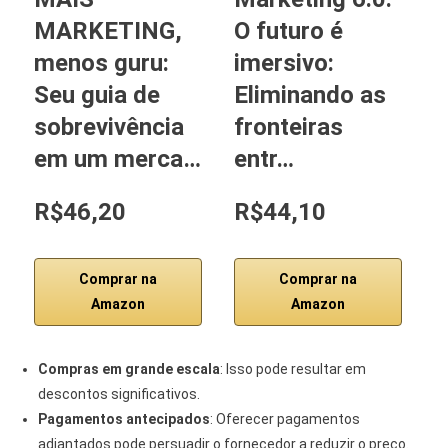
MARKETING,
O futuro é
F
menos guru:
imersivo:
M
Seu guia de
Eliminando as
R
sobrevivência
fronteiras
D
em um merca…
entr…
M
R$46,20
R$44,10
R
Comprar na
Comprar na
Amazon
Amazon
Compras em grande escala
: Isso pode resultar em
descontos significativos.
Pagamentos antecipados
: Oferecer pagamentos
adiantados pode persuadir o fornecedor a reduzir o preço.