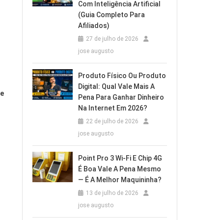
Com Inteligência Artificial
(Guia Completo Para
Afiliados)
27 de julho de 2026
jose augusto
Produto Físico Ou Produto
Digital: Qual Vale Mais A
 e
Pena Para Ganhar Dinheiro
Na Internet Em 2026?
22 de julho de 2026
jose augusto
Point Pro 3 Wi‑Fi E Chip 4G
É Boa Vale A Pena Mesmo
— É A Melhor Maquininha?
13 de julho de 2026
jose augusto