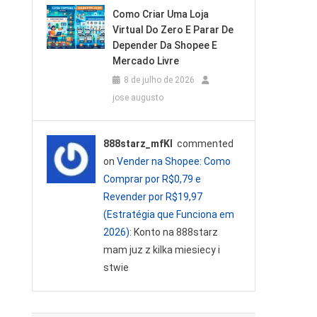
Como Criar Uma Loja
Virtual Do Zero E Parar De
Depender Da Shopee E
Mercado Livre
8 de julho de 2026
jose augusto
888starz_mfKl
commented
on
Vender na Shopee: Como
Comprar por R$0,79 e
Revender por R$19,97
(Estratégia que Funciona em
2026)
: Konto na 888starz
mam juz z kilka miesiecy i
stwie