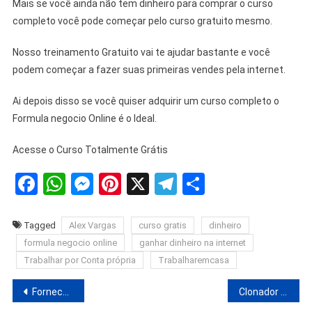
Mais se você ainda não tem dinheiro para comprar o curso
completo você pode começar pelo curso gratuito mesmo.
Nosso treinamento Gratuito vai te ajudar bastante e você
podem começar a fazer suas primeiras vendes pela internet.
Ai depois disso se você quiser adquirir um curso completo o
Formula negocio Online é o Ideal.
Acesse o Curso Totalmente Grátis
Facebook
WhatsApp
Messenger
Pinterest
X
Telegram
Share
Tagged
Alex Vargas
curso gratis
dinheiro
formula negocio online
ganhar dinheiro na internet
Trabalhar por Conta própria
Trabalharemcasa
Navegação
Fornecedor De Relógios No Atacado 5 Fornecedores
Clonador de Páginas | Como Clonar Página De Produto?