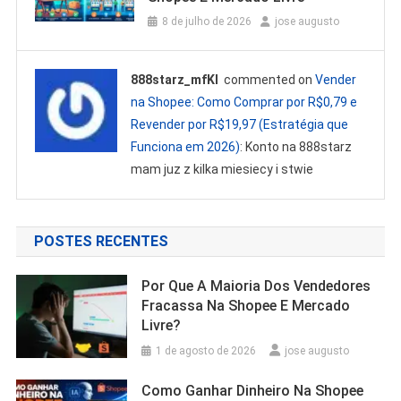
8 de julho de 2026
jose augusto
888starz_mfKl
commented on
Vender
na Shopee: Como Comprar por R$0,79 e
Revender por R$19,97 (Estratégia que
Funciona em 2026)
: Konto na 888starz
mam juz z kilka miesiecy i stwie
POSTES RECENTES
Por Que A Maioria Dos Vendedores
Fracassa Na Shopee E Mercado
Livre?
1 de agosto de 2026
jose augusto
Como Ganhar Dinheiro Na Shopee