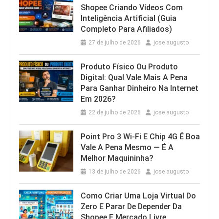
Shopee Criando Vídeos Com
Inteligência Artificial (Guia
Completo Para Afiliados)
27 de julho de 2026
jose augusto
Produto Físico Ou Produto
Digital: Qual Vale Mais A Pena
Para Ganhar Dinheiro Na Internet
Em 2026?
22 de julho de 2026
jose augusto
Point Pro 3 Wi‑Fi E Chip 4G É Boa
Vale A Pena Mesmo — É A
Melhor Maquininha?
13 de julho de 2026
jose augusto
Como Criar Uma Loja Virtual Do
Zero E Parar De Depender Da
Shopee E Mercado Livre