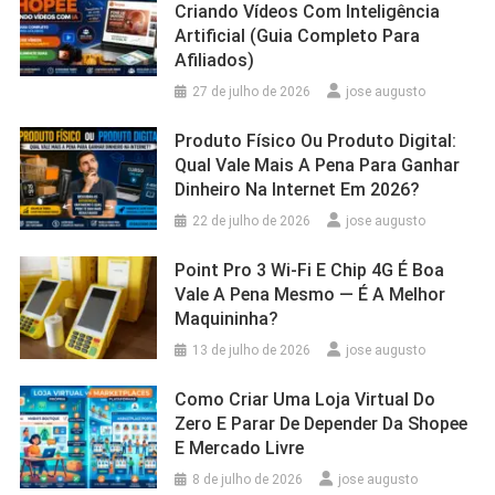
Criando Vídeos Com Inteligência
Artificial (Guia Completo Para
Afiliados)
27 de julho de 2026
jose augusto
Produto Físico Ou Produto Digital:
Qual Vale Mais A Pena Para Ganhar
Dinheiro Na Internet Em 2026?
22 de julho de 2026
jose augusto
Point Pro 3 Wi‑Fi E Chip 4G É Boa
Vale A Pena Mesmo — É A Melhor
Maquininha?
13 de julho de 2026
jose augusto
Como Criar Uma Loja Virtual Do
Zero E Parar De Depender Da Shopee
E Mercado Livre
8 de julho de 2026
jose augusto