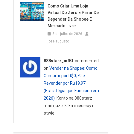
Como Criar Uma Loja
Virtual Do Zero E Parar De
Depender Da Shopee E
Mercado Livre
8 de julho de 2026
jose augusto
888starz_mfKl
commented
on
Vender na Shopee: Como
Comprar por R$0,79 e
Revender por R$19,97
(Estratégia que Funciona em
2026)
: Konto na 888starz
mam juz z kilka miesiecy i
stwie