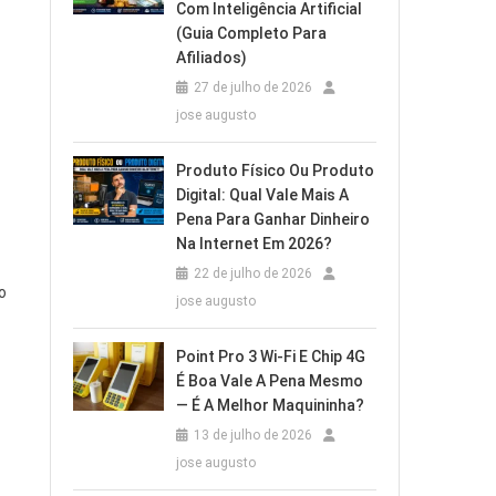
Com Inteligência Artificial
(Guia Completo Para
Afiliados)
27 de julho de 2026
jose augusto
Produto Físico Ou Produto
Digital: Qual Vale Mais A
Pena Para Ganhar Dinheiro
Na Internet Em 2026?
22 de julho de 2026
o
jose augusto
Point Pro 3 Wi‑Fi E Chip 4G
É Boa Vale A Pena Mesmo
— É A Melhor Maquininha?
13 de julho de 2026
jose augusto