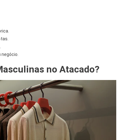
rica.
stas.
.
u negócio.
Masculinas no Atacado?