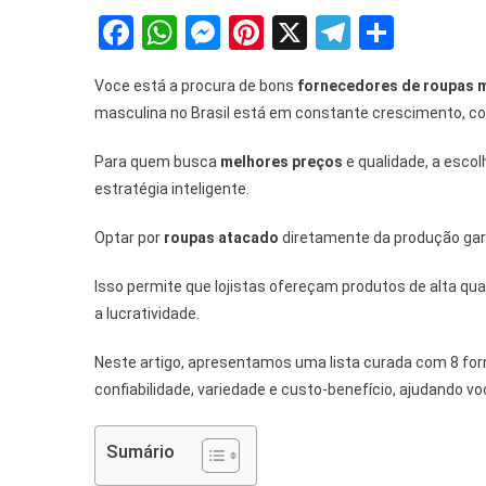
Facebook
WhatsApp
Messenger
Pinterest
X
Telegra
Share
Voce está a procura de bons
fornecedores de roupas 
masculina no Brasil está em constante crescimento, 
Para quem busca
melhores preços
e qualidade, a esco
estratégia inteligente.
Optar por
roupas atacado
diretamente da produção ga
Isso permite que lojistas ofereçam produtos de alta qu
a lucratividade.
Neste artigo, apresentamos uma lista curada com 8 fo
confiabilidade, variedade e custo-benefício, ajudando v
Sumário