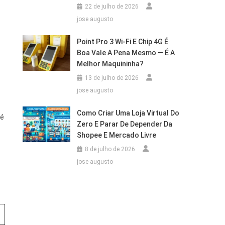
22 de julho de 2026
jose augusto
Point Pro 3 Wi‑Fi E Chip 4G É
Boa Vale A Pena Mesmo — É A
Melhor Maquininha?
13 de julho de 2026
jose augusto
Como Criar Uma Loja Virtual Do
té
Zero E Parar De Depender Da
Shopee E Mercado Livre
8 de julho de 2026
jose augusto