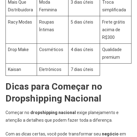
Mais Que
Moda
3 dias úteis
Troca
Distribuidora
Feminina
simplificada
Racy Modas
Roupas
5 dias úteis
Frete grátis
Íntimas
acima de
R$300
Drop Make
Cosméticos
4 dias úteis
Qualidade
premium
Kaisan
Eletrônicos
7 dias úteis
Dicas para Começar no
Dropshipping Nacional
Começar no
dropshipping nacional
exige planejamento e
atenção a detalhes que podem fazer toda a diferença.
Com as
dicas
certas, você pode transformar seu
negócio
em