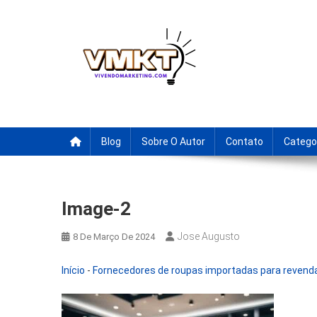
Skip
to
content
Fornecedores Brasileiro
Tenha acesso a dicas de fornecedores para revenda, drop
Blog
Sobre O Autor
Contato
Catego
Image-2
Jose Augusto
8 De Março De 2024
Início
-
Fornecedores de roupas importadas para revenda