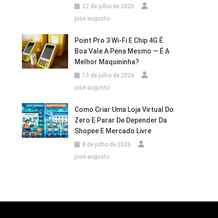
22 de julho de 2026
jose augusto
Point Pro 3 Wi‑Fi E Chip 4G É
Boa Vale A Pena Mesmo — É A
Melhor Maquininha?
13 de julho de 2026
jose augusto
Como Criar Uma Loja Virtual Do
Zero E Parar De Depender Da
Shopee E Mercado Livre
8 de julho de 2026
jose augusto