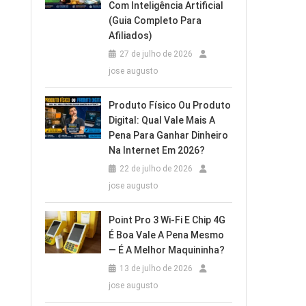
Com Inteligência Artificial
(Guia Completo Para
Afiliados)
27 de julho de 2026
jose augusto
Produto Físico Ou Produto
Digital: Qual Vale Mais A
Pena Para Ganhar Dinheiro
Na Internet Em 2026?
22 de julho de 2026
jose augusto
Point Pro 3 Wi‑Fi E Chip 4G
É Boa Vale A Pena Mesmo
— É A Melhor Maquininha?
13 de julho de 2026
jose augusto