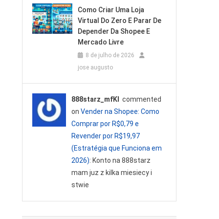
Como Criar Uma Loja
Virtual Do Zero E Parar De
Depender Da Shopee E
Mercado Livre
8 de julho de 2026
jose augusto
888starz_mfKl
commented
on
Vender na Shopee: Como
Comprar por R$0,79 e
Revender por R$19,97
(Estratégia que Funciona em
2026)
: Konto na 888starz
mam juz z kilka miesiecy i
stwie