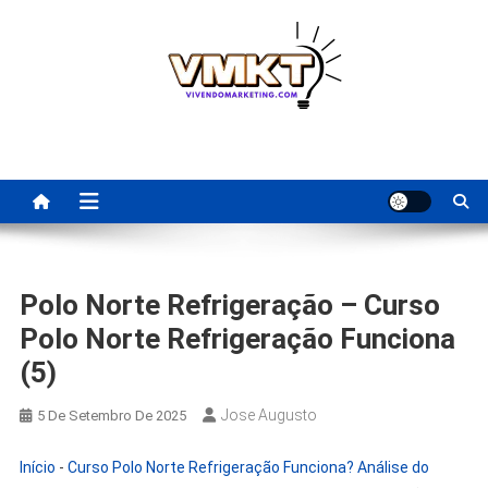
Skip
to
content
Fornecedores Brasileiros
Tenha acesso a dicas de fornecedores para revenda, dropshipping
nacional e dicas de renda extra pela internet.
Para Revenda | Vivendo
Marketing
Polo Norte Refrigeração – Curso
Polo Norte Refrigeração Funciona
(5)
Jose Augusto
5 De Setembro De 2025
Início
-
Curso Polo Norte Refrigeração Funciona? Análise do