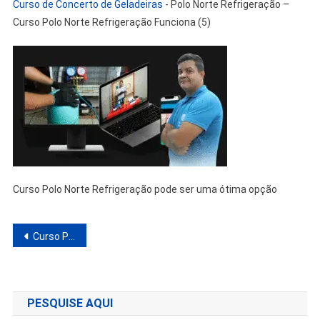
Curso de Concerto de Geladeiras
-
Polo Norte Refrigeração –
Curso Polo Norte Refrigeração Funciona (5)
Curso Polo Norte Refrigeração pode ser uma ótima opção
Navegação
Curso Polo Norte Refrigeração Funciona? Análise do Curso de Concerto de Geladeiras
de
Post
PESQUISE AQUI