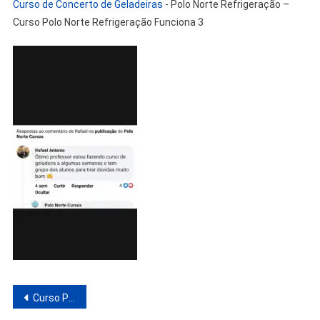
Curso de Concerto de Geladeiras
-
Polo Norte Refrigeração –
Curso Polo Norte Refrigeração Funciona 3
Navegação
Curso Polo Norte Refrigeração Funciona? Análise do Curso de Concerto de Geladeiras