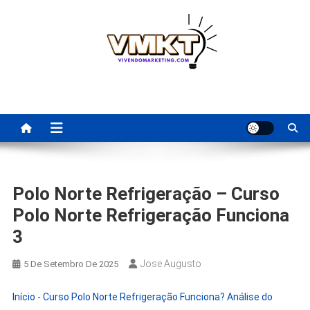
Skip
to
content
Fornecedores Brasileiros
Tenha acesso a dicas de fornecedores para revenda, dropshipping
nacional e dicas de renda extra pela internet.
Para Revenda | Vivendo
Marketing
Polo Norte Refrigeração – Curso
Polo Norte Refrigeração Funciona
3
Jose Augusto
5 De Setembro De 2025
Início
-
Curso Polo Norte Refrigeração Funciona? Análise do