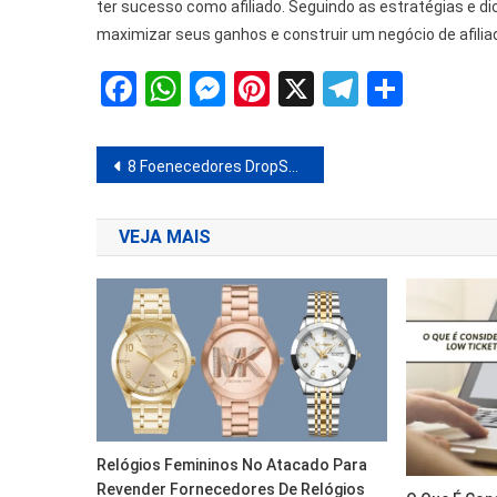
ter sucesso como afiliado. Seguindo as estratégias e d
maximizar seus ganhos e construir um negócio de afiliad
Facebook
WhatsApp
Messenger
Pinterest
X
Telegra
Share
Navegação
8 Foenecedores DropShipping – Como Fazer Dropshipping No Aliexpress
de
VEJA MAIS
Post
Relógios Femininos No Atacado Para
Revender Fornecedores De Relógios