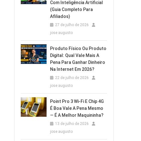
Com Inteligência Artificial
(Guia Completo Para
Afiliados)
27 de julho de 2026
jose augusto
Produto Físico Ou Produto
Digital: Qual Vale Mais A
Pena Para Ganhar Dinheiro
Na Internet Em 2026?
22 de julho de 2026
jose augusto
Point Pro 3 Wi‑Fi E Chip 4G
É Boa Vale A Pena Mesmo
— É A Melhor Maquininha?
13 de julho de 2026
jose augusto