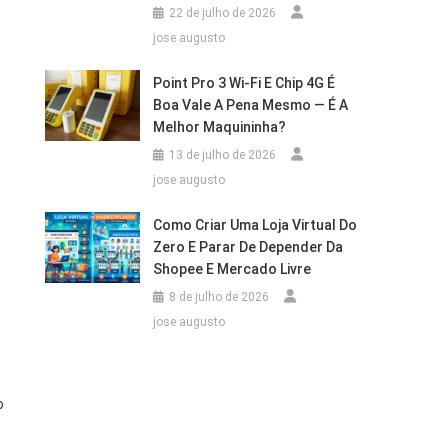
22 de julho de 2026
jose augusto
Point Pro 3 Wi‑Fi E Chip 4G É
Boa Vale A Pena Mesmo — É A
Melhor Maquininha?
13 de julho de 2026
jose augusto
Como Criar Uma Loja Virtual Do
Zero E Parar De Depender Da
Shopee E Mercado Livre
8 de julho de 2026
jose augusto
o