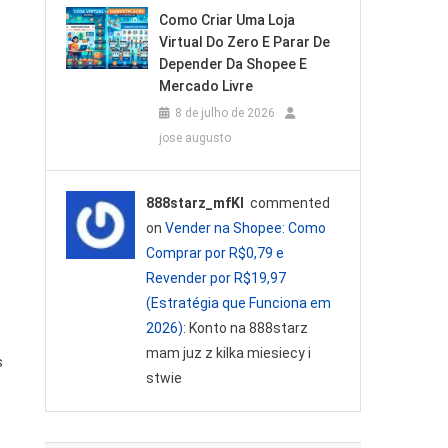
Como Criar Uma Loja
Virtual Do Zero E Parar De
Depender Da Shopee E
Mercado Livre
8 de julho de 2026
jose augusto
888starz_mfKl
commented
on
Vender na Shopee: Como
Comprar por R$0,79 e
Revender por R$19,97
(Estratégia que Funciona em
2026)
: Konto na 888starz
mam juz z kilka miesiecy i
s
stwie