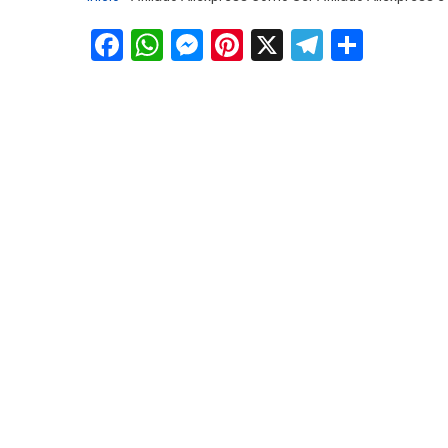
Facebook
WhatsApp
Messenger
Pinterest
X
Telegra
Share