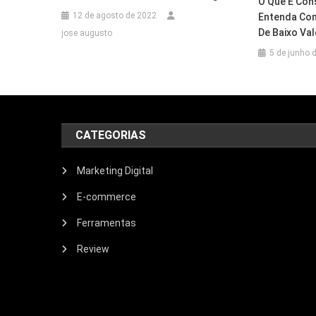
O Que É Con
12 de agosto de 2022
Entenda Co
De Baixo Val
jose augusto
5 de junho 
CATEGORIAS
Marketing Digital
E-commerce
Ferramentas
Review