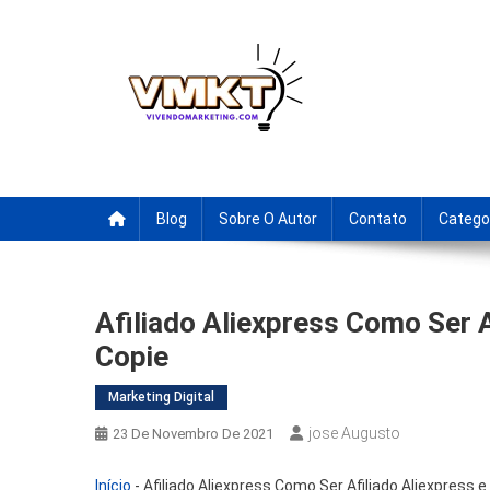
Skip
to
content
Fornecedores Brasileiro
Tenha acesso a dicas de fornecedores para revenda, drop
Blog
Sobre O Autor
Contato
Catego
Afiliado Aliexpress Como Ser A
Copie
Marketing Digital
Jose Augusto
23 De Novembro De 2021
Início
-
Afiliado Aliexpress Como Ser Afiliado Aliexpress 