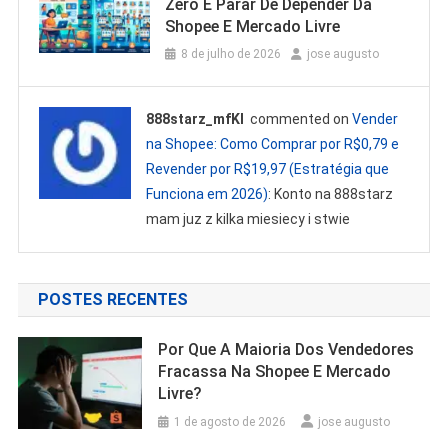
Zero E Parar De Depender Da
Shopee E Mercado Livre
8 de julho de 2026
jose augusto
888starz_mfKl
commented on
Vender
na Shopee: Como Comprar por R$0,79 e
Revender por R$19,97 (Estratégia que
Funciona em 2026)
: Konto na 888starz
mam juz z kilka miesiecy i stwie
POSTES RECENTES
Por Que A Maioria Dos Vendedores
Fracassa Na Shopee E Mercado
Livre?
1 de agosto de 2026
jose augusto