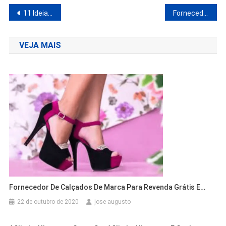
Navegação
11 Ideias de Renda Extra Para Trabalhar em Casa
Fornecedores de Produtos Naturais | Você Precisa Saber!
de
VEJA MAIS
Post
Fornecedor De Calçados De Marca Para Revenda Grátis E…
22 de outubro de 2020
jose augusto