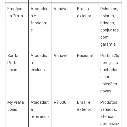
Empório
Atacadist
Variável
Brasil e
Pulseiras,
da Prata
a e
exterior
colares,
fabricant
brincos,
e
conjuntos
com
garantia
Santa
Atacadist
Variável
Nacional
Prata 925,
Prata
a
semijoias
Joias
exclusivo
banhadas
a ouro,
coleções
novas
My Prata
Atacadist
R$ 500
Brasil e
Produtos
Joias
a
exterior
variados,
referência
atenção
personaliz