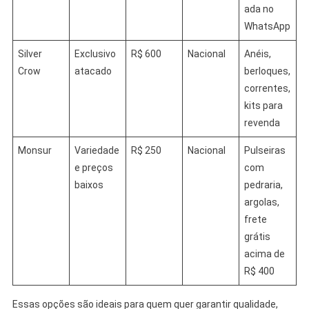
ada no
WhatsApp
Silver
Exclusivo
R$ 600
Nacional
Anéis,
Crow
atacado
berloques,
correntes,
kits para
revenda
Monsur
Variedade
R$ 250
Nacional
Pulseiras
e preços
com
baixos
pedraria,
argolas,
frete
grátis
acima de
R$ 400
Essas opções são ideais para quem quer garantir qualidade,