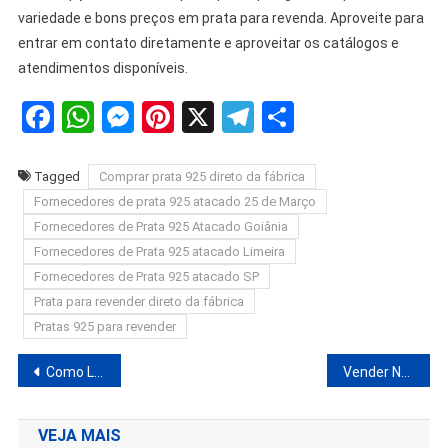
variedade e bons preços em prata para revenda. Aproveite para
entrar em contato diretamente e aproveitar os catálogos e
atendimentos disponíveis.
Facebook
WhatsApp
Messenger
Pinterest
X
Telegram
Share
Tagged
Comprar prata 925 direto da fábrica
Fornecedores de prata 925 atacado 25 de Março
Fornecedores de Prata 925 Atacado Goiânia
Fornecedores de Prata 925 atacado Limeira
Fornecedores de Prata 925 atacado SP
Prata para revender direto da fábrica
Pratas 925 para revender
Navegação
Como Lucrar na Internet: R$ 298 Mil em 32 Meses Vendendo Apenas um Produto
Vender No Mercado Livre e Shopee é Perda De Tempo Em 2025? Quais Produtos Anunciar
de
VEJA MAIS