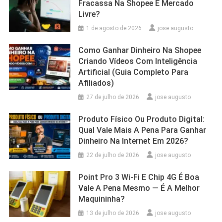
Fracassa Na Shopee E Mercado
Livre?
1 de agosto de 2026
jose augusto
Como Ganhar Dinheiro Na Shopee
Criando Vídeos Com Inteligência
Artificial (Guia Completo Para
Afiliados)
27 de julho de 2026
jose augusto
Produto Físico Ou Produto Digital:
Qual Vale Mais A Pena Para Ganhar
Dinheiro Na Internet Em 2026?
22 de julho de 2026
jose augusto
Point Pro 3 Wi‑Fi E Chip 4G É Boa
Vale A Pena Mesmo — É A Melhor
Maquininha?
13 de julho de 2026
jose augusto