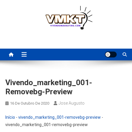
Skip
to
content
Fornecedores Brasileiros
Tenha acesso a dicas de fornecedores para revenda, dropshipping
nacional e dicas de renda extra pela internet.
Para Revenda | Vivendo
Marketing
Vivendo_marketing_001-
Removebg-Preview
Jose Augusto
16 De Outubro De 2020
Início
-
vivendo_marketing_001-removebg-preview
-
vivendo_marketing_001-removebg-preview