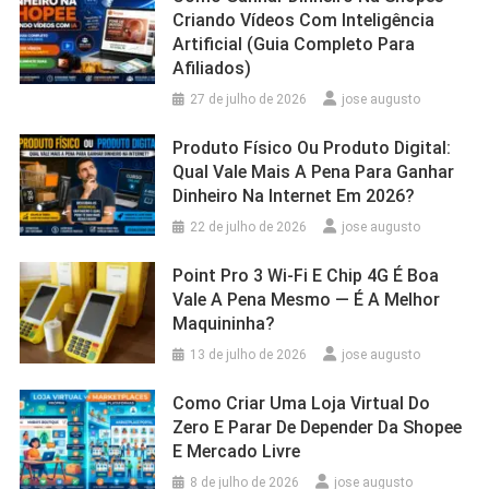
Criando Vídeos Com Inteligência
Artificial (Guia Completo Para
Afiliados)
27 de julho de 2026
jose augusto
Produto Físico Ou Produto Digital:
Qual Vale Mais A Pena Para Ganhar
Dinheiro Na Internet Em 2026?
22 de julho de 2026
jose augusto
Point Pro 3 Wi‑Fi E Chip 4G É Boa
Vale A Pena Mesmo — É A Melhor
Maquininha?
13 de julho de 2026
jose augusto
Como Criar Uma Loja Virtual Do
Zero E Parar De Depender Da Shopee
E Mercado Livre
8 de julho de 2026
jose augusto