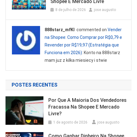
Shopee E Mercado Livre
8 de julho de 2026
jose augusto
888starz_mfKl
commented on
Vender
na Shopee: Como Comprar por R$0,79 e
Revender por R$19,97 (Estratégia que
Funciona em 2026)
: Konto na 888starz
mam juz z kilka miesiecy i stwie
POSTES RECENTES
Por Que A Maioria Dos Vendedores
Fracassa Na Shopee E Mercado
Livre?
1 de agosto de 2026
jose augusto
Como Ganhar Dinheiro Na Shopee