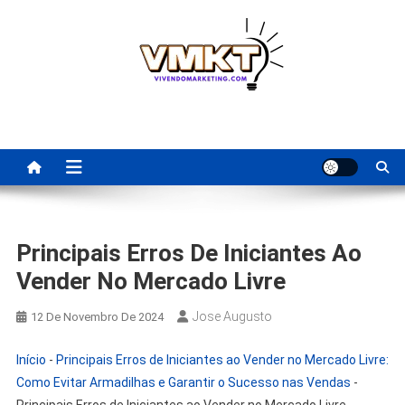
Skip
to
content
Fornecedores Brasileiros
Tenha acesso a dicas de fornecedores para revenda, dropshipping
nacional e dicas de renda extra pela internet.
Para Revenda | Vivendo
Marketing
Principais Erros De Iniciantes Ao
Vender No Mercado Livre
Jose Augusto
12 De Novembro De 2024
Início
-
Principais Erros de Iniciantes ao Vender no Mercado Livre:
Como Evitar Armadilhas e Garantir o Sucesso nas Vendas
-