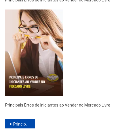
Principais Erros de Iniciantes ao Vender no Mercado Livre
Principais Erros de Iniciantes ao Vender no Mercado Livre
Navegação
Principais Erros de Iniciantes ao Vender no Mercado Livre: Como Evitar Armadilhas e Garantir o Sucesso nas Vendas