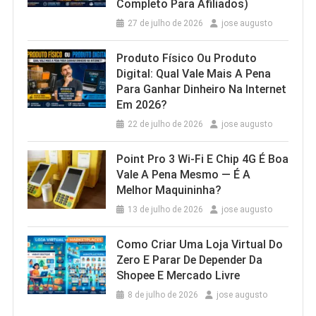
Completo Para Afiliados)
27 de julho de 2026
jose augusto
Produto Físico Ou Produto
Digital: Qual Vale Mais A Pena
Para Ganhar Dinheiro Na Internet
Em 2026?
22 de julho de 2026
jose augusto
Point Pro 3 Wi‑Fi E Chip 4G É Boa
Vale A Pena Mesmo — É A
Melhor Maquininha?
13 de julho de 2026
jose augusto
Como Criar Uma Loja Virtual Do
Zero E Parar De Depender Da
Shopee E Mercado Livre
8 de julho de 2026
jose augusto