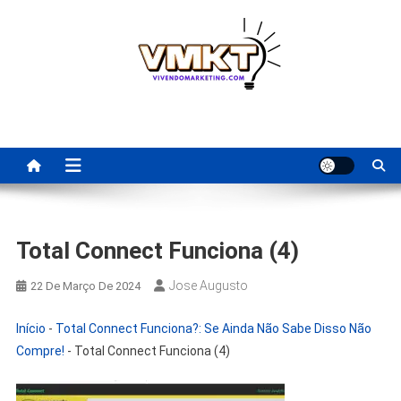
Skip
to
content
Fornecedores Brasileiros
Tenha acesso a dicas de fornecedores para revenda, dropshipping
nacional e dicas de renda extra pela internet.
Para Revenda | Vivendo
Marketing
Total Connect Funciona (4)
Jose Augusto
22 De Março De 2024
Início
-
Total Connect Funciona?: Se Ainda Não Sabe Disso Não
Compre!
-
Total Connect Funciona (4)