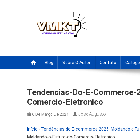
Skip
to
content
Fornecedores Brasileiro
Tenha acesso a dicas de fornecedores para revenda, drop
Blog
Sobre O Autor
Contato
Catego
Tendencias-Do-E-Commerce-2
Comercio-Eletronico
Jose Augusto
6 De Março De 2024
Início
-
Tendências do E-commerce 2025: Moldando o Fut
Moldando-o-Futuro-do-Comercio-Eletronico