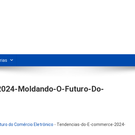
s Para Revenda | Vivendo Marke
shipping nacional e dicas de renda extra pela internet.
rias
024-Moldando-O-Futuro-Do-
uro do Comércio Eletrônico
-
Tendencias-do-E-commerce-2024-