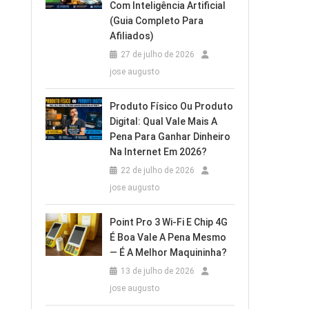
Com Inteligência Artificial
(Guia Completo Para
Afiliados)
27 de julho de 2026
jose augusto
Produto Físico Ou Produto
Digital: Qual Vale Mais A
Pena Para Ganhar Dinheiro
Na Internet Em 2026?
22 de julho de 2026
jose augusto
Point Pro 3 Wi‑Fi E Chip 4G
É Boa Vale A Pena Mesmo
— É A Melhor Maquininha?
13 de julho de 2026
jose augusto