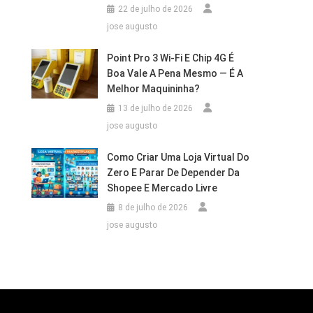
22 de julho de 2026
jose augusto
Point Pro 3 Wi‑Fi E Chip 4G É
Boa Vale A Pena Mesmo — É A
Melhor Maquininha?
13 de julho de 2026
jose augusto
Como Criar Uma Loja Virtual Do
Zero E Parar De Depender Da
Shopee E Mercado Livre
8 de julho de 2026
jose augusto