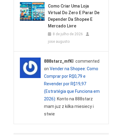
Como Criar Uma Loja
Virtual Do Zero E Parar De
Depender Da Shopee E
Mercado Livre
8 de julho de 2026
jose augusto
888starz_mfKl
commented
on
Vender na Shopee: Como
Comprar por R$0,79 e
Revender por R$19,97
(Estratégia que Funciona em
2026)
: Konto na 888starz
mam juz z kilka miesiecy i
stwie