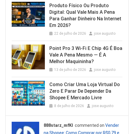
Produto Físico Ou Produto
Digital: Qual Vale Mais A Pena
Para Ganhar Dinheiro Na Internet
Em 2026?
22 de julho de 2026
jose augusto
Point Pro 3 Wi‑Fi E Chip 4G É Boa
Vale A Pena Mesmo — É A
Melhor Maquininha?
13 de julho de 2026
jose augusto
Como Criar Uma Loja Virtual Do
Zero E Parar De Depender Da
Shopee E Mercado Livre
8 de julho de 2026
jose augusto
888starz_mfKl
commented on
Vender
na Shopee: Como Comprar por R$0,79 e