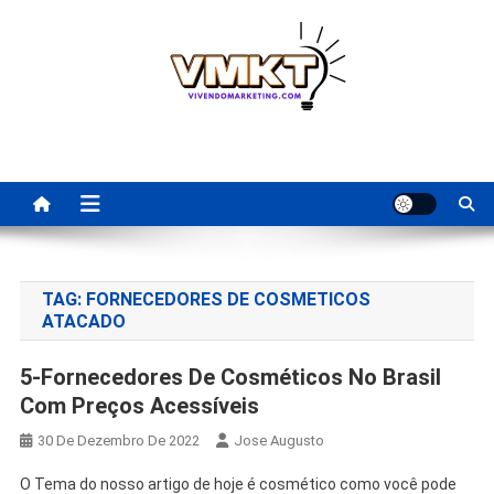
Skip
to
content
Fornecedores Brasileiros
Tenha acesso a dicas de fornecedores para revenda, dropshipping
nacional e dicas de renda extra pela internet.
Para Revenda | Vivendo
Marketing
TAG:
FORNECEDORES DE COSMETICOS
ATACADO
5-Fornecedores De Cosméticos No Brasil
Com Preços Acessíveis
30 De Dezembro De 2022
Jose Augusto
O Tema do nosso artigo de hoje é cosmético como você pode