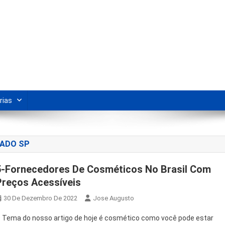
s Para Revenda | Vivendo Marke
shipping nacional e dicas de renda extra pela internet.
rias
CADO SP
5-Fornecedores De Cosméticos No Brasil Com
Preços Acessíveis
30 De Dezembro De 2022
Jose Augusto
 Tema do nosso artigo de hoje é cosmético como você pode estar