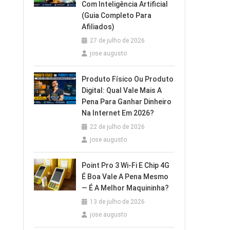
Com Inteligência Artificial
(Guia Completo Para
Afiliados)
27 de julho de 2026
jose augusto
Produto Físico Ou Produto
Digital: Qual Vale Mais A
Pena Para Ganhar Dinheiro
Na Internet Em 2026?
22 de julho de 2026
jose augusto
Point Pro 3 Wi‑Fi E Chip 4G
É Boa Vale A Pena Mesmo
— É A Melhor Maquininha?
13 de julho de 2026
jose augusto