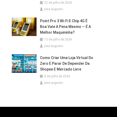
22 de julho de 2026
jose augusto
Point Pro 3 Wi‑Fi E Chip 4G É
Boa Vale A Pena Mesmo — É A
Melhor Maquininha?
13 de julho de 2026
jose augusto
Como Criar Uma Loja Virtual Do
Zero E Parar De Depender Da
Shopee E Mercado Livre
8 de julho de 2026
jose augusto