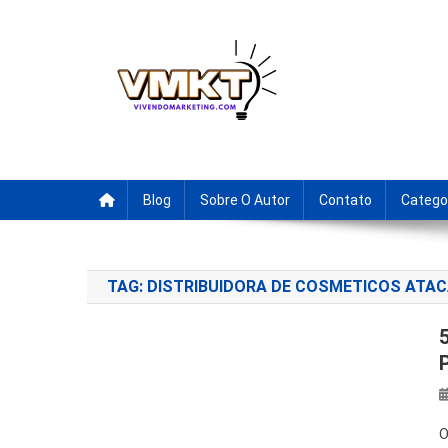
Skip
to
content
Fornecedores Brasileiro
Tenha acesso a dicas de fornecedores para revenda, drop
Blog
Sobre O Autor
Contato
Catego
TAG:
DISTRIBUIDORA DE COSMETICOS ATA
O