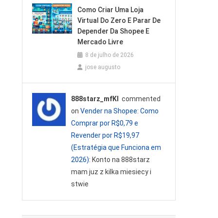
Como Criar Uma Loja
Virtual Do Zero E Parar De
Depender Da Shopee E
Mercado Livre
8 de julho de 2026
jose augusto
888starz_mfKl
commented
on
Vender na Shopee: Como
Comprar por R$0,79 e
Revender por R$19,97
(Estratégia que Funciona em
2026)
: Konto na 888starz
mam juz z kilka miesiecy i
stwie