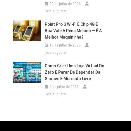
22 de julho de 2026
jose augusto
Point Pro 3 Wi‑Fi E Chip 4G É
Boa Vale A Pena Mesmo — É A
Melhor Maquininha?
13 de julho de 2026
jose augusto
Como Criar Uma Loja Virtual Do
Zero E Parar De Depender Da
Shopee E Mercado Livre
8 de julho de 2026
jose augusto