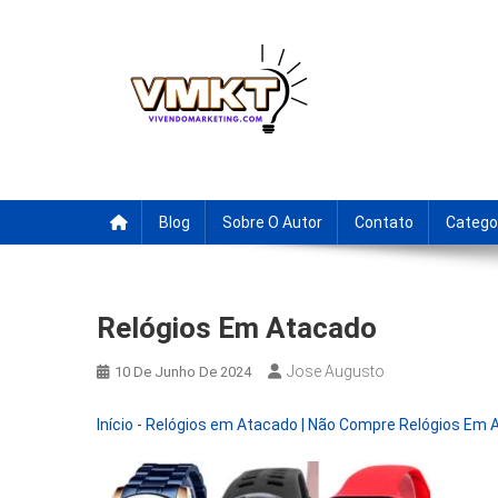
Skip
to
content
Fornecedores Brasileiro
Tenha acesso a dicas de fornecedores para revenda, drop
Blog
Sobre O Autor
Contato
Catego
Relógios Em Atacado
Jose Augusto
10 De Junho De 2024
Início
-
Relógios em Atacado | Não Compre Relógios Em 