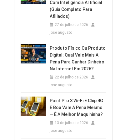
Com Inteligência Artificial
(Guia Completo Para
Afiliados)
27 de julho de 2026
jose augusto
Produto Físico Ou Produto
Digital: Qual Vale Mais A
Pena Para Ganhar Dinheiro
Na Internet Em 2026?
22 de julho de 2026
jose augusto
Point Pro 3 Wi‑Fi E Chip 4G
É Boa Vale A Pena Mesmo
— É A Melhor Maquininha?
13 de julho de 2026
jose augusto