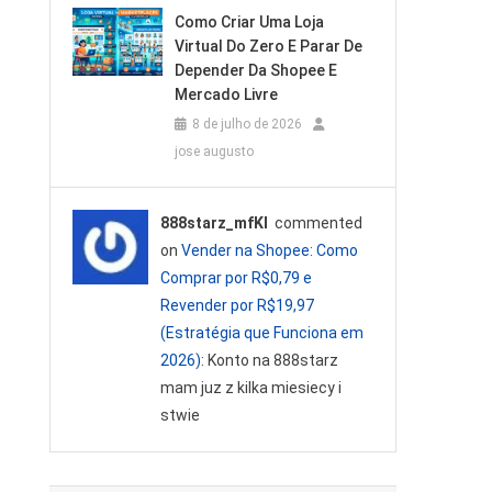
Como Criar Uma Loja
Virtual Do Zero E Parar De
Depender Da Shopee E
Mercado Livre
8 de julho de 2026
jose augusto
888starz_mfKl
commented
on
Vender na Shopee: Como
Comprar por R$0,79 e
Revender por R$19,97
(Estratégia que Funciona em
2026)
: Konto na 888starz
mam juz z kilka miesiecy i
stwie