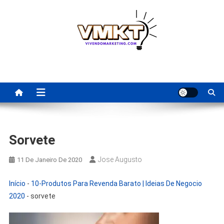
Skip
to
content
Fornecedores Brasileiros
Tenha acesso a dicas de fornecedores para revenda, dropshipping
nacional e dicas de renda extra pela internet.
Para Revenda | Vivendo
Marketing
Sorvete
Jose Augusto
11 De Janeiro De 2020
Início
-
10-Produtos Para Revenda Barato | Ideias De Negocio
2020
-
sorvete