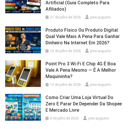
Artificial (Guia Completo Para
Afiliados)
27 de julho de 2026
jose augusto
Produto Físico Ou Produto Digital:
Qual Vale Mais A Pena Para Ganhar
Dinheiro Na Internet Em 2026?
22 de julho de 2026
jose augusto
Point Pro 3 Wi‑Fi E Chip 4G É Boa
Vale A Pena Mesmo — É A Melhor
Maquininha?
13 de julho de 2026
jose augusto
Como Criar Uma Loja Virtual Do
Zero E Parar De Depender Da Shopee
E Mercado Livre
8 de julho de 2026
jose augusto