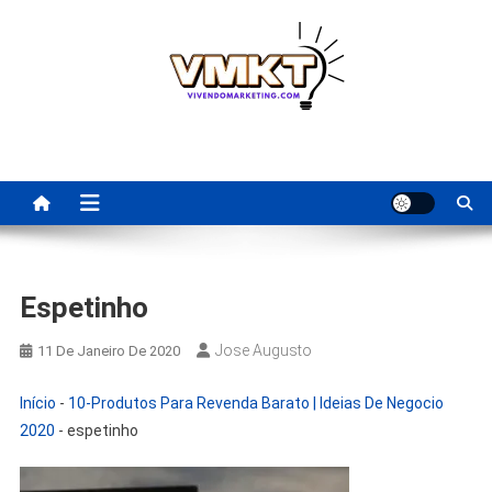
Skip
to
content
Fornecedores Brasileiros
Tenha acesso a dicas de fornecedores para revenda, dropshipping
nacional e dicas de renda extra pela internet.
Para Revenda | Vivendo
Marketing
Espetinho
Jose Augusto
11 De Janeiro De 2020
Início
-
10-Produtos Para Revenda Barato | Ideias De Negocio
2020
-
espetinho