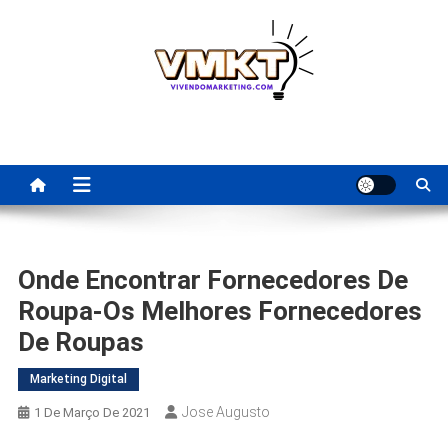
Skip
to
content
Fornecedores Brasileiros
Tenha acesso a dicas de fornecedores para revenda, dropshipping
nacional e dicas de renda extra pela internet.
Para Revenda | Vivendo
Marketing
Onde Encontrar Fornecedores De
Roupa-Os Melhores Fornecedores
De Roupas
Marketing Digital
Jose Augusto
1 De Março De 2021