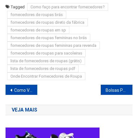
Tagged
Como faço para encontrar fornecedores?
fornecedores de roupas brás
fornecedores de roupas direto da fábrica
fornecedores de roupas em sp
fornecedores de roupas femininas no brás
fornecedores de roupas femininas para revenda
fornecedores de roupas para sacoleiras
lista de fornecedores de roupas (grátis)
lista de fornecedores de roupas pdf
Onde Encontrar Fornecedores de Roupa
Navegação
Como Vender No Instagram Passo a Passo | Dicas De Vendas No Insta
Bolsas Para Revender Direto da Fábrica | Bolsas No Atacado Brasil
de
VEJA MAIS
Post