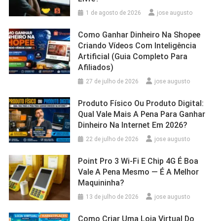
1 de agosto de 2026
jose augusto
Como Ganhar Dinheiro Na Shopee
Criando Vídeos Com Inteligência
Artificial (Guia Completo Para
Afiliados)
27 de julho de 2026
jose augusto
Produto Físico Ou Produto Digital:
Qual Vale Mais A Pena Para Ganhar
Dinheiro Na Internet Em 2026?
22 de julho de 2026
jose augusto
Point Pro 3 Wi‑Fi E Chip 4G É Boa
Vale A Pena Mesmo — É A Melhor
Maquininha?
13 de julho de 2026
jose augusto
Como Criar Uma Loja Virtual Do