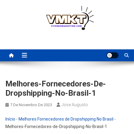
Skip
to
content
Fornecedores Brasileiros
Tenha acesso a dicas de fornecedores para revenda, dropshipping
nacional e dicas de renda extra pela internet.
Para Revenda | Vivendo
Marketing
Melhores-Fornecedores-De-
Dropshipping-No-Brasil-1
Jose Augusto
7 De Novembro De 2023
Início
-
Melhores Fornecedores de Dropshipping No Brasil
-
Melhores-Fornecedores-de-Dropshipping-No-Brasil-1