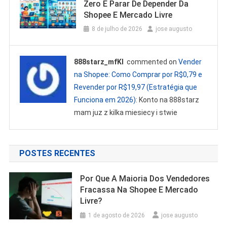
Zero E Parar De Depender Da
Shopee E Mercado Livre
8 de julho de 2026
jose augusto
888starz_mfKl
commented on
Vender
na Shopee: Como Comprar por R$0,79 e
Revender por R$19,97 (Estratégia que
Funciona em 2026)
: Konto na 888starz
mam juz z kilka miesiecy i stwie
POSTES RECENTES
Por Que A Maioria Dos Vendedores
Fracassa Na Shopee E Mercado
Livre?
1 de agosto de 2026
jose augusto