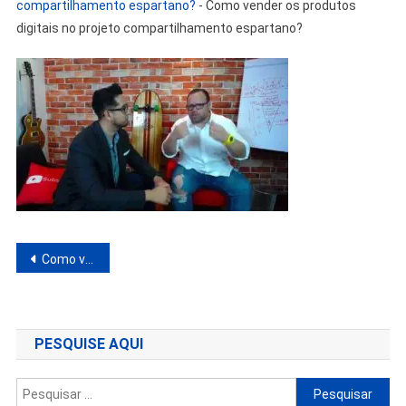
compartilhamento espartano?
-
Como vender os produtos
digitais no projeto compartilhamento espartano?
Navegação
Como vender os produtos digitais no projeto compartilhamento espartano?
de
Post
PESQUISE AQUI
Pesquisar