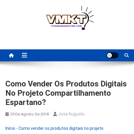
Skip
to
content
Fornecedores Brasileiros
Tenha acesso a dicas de fornecedores para revenda, dropshipping
nacional e dicas de renda extra pela internet.
Para Revenda | Vivendo
Marketing
Como Vender Os Produtos Digitais
No Projeto Compartilhamento
Espartano?
Jose Augusto
29 De Agosto De 2018
Início
-
Como vender os produtos digitais no projeto