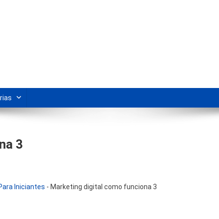
s Para Revenda | Vivendo Marke
shipping nacional e dicas de renda extra pela internet.
rias
na 3
ara Iniciantes
-
Marketing digital como funciona 3