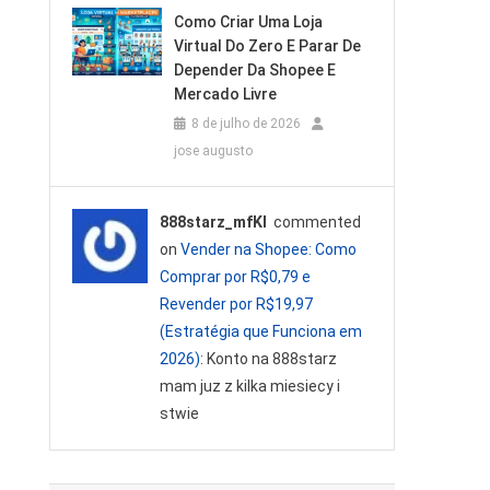
Como Criar Uma Loja
Virtual Do Zero E Parar De
Depender Da Shopee E
Mercado Livre
8 de julho de 2026
jose augusto
888starz_mfKl
commented
on
Vender na Shopee: Como
Comprar por R$0,79 e
Revender por R$19,97
(Estratégia que Funciona em
2026)
: Konto na 888starz
mam juz z kilka miesiecy i
stwie