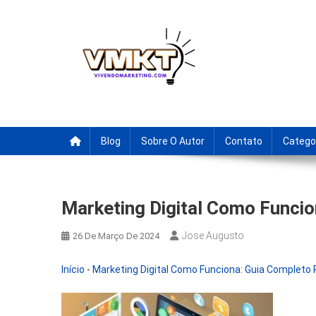
Skip
to
content
Fornecedores Brasileiro
Tenha acesso a dicas de fornecedores para revenda, drop
Blog
Sobre O Autor
Contato
Catego
Marketing Digital Como Funcio
Jose Augusto
26 De Março De 2024
Início
-
Marketing Digital Como Funciona: Guia Completo P