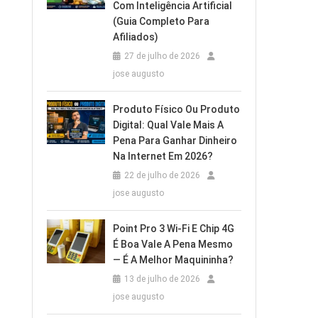
Com Inteligência Artificial
(Guia Completo Para
Afiliados)
27 de julho de 2026
jose augusto
Produto Físico Ou Produto
Digital: Qual Vale Mais A
Pena Para Ganhar Dinheiro
Na Internet Em 2026?
22 de julho de 2026
jose augusto
Point Pro 3 Wi‑Fi E Chip 4G
É Boa Vale A Pena Mesmo
— É A Melhor Maquininha?
13 de julho de 2026
jose augusto