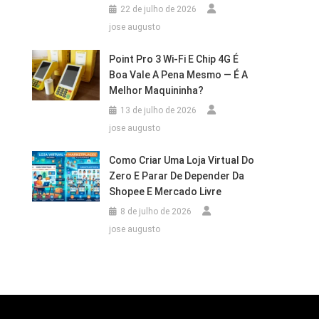
22 de julho de 2026
jose augusto
Point Pro 3 Wi‑Fi E Chip 4G É
Boa Vale A Pena Mesmo — É A
Melhor Maquininha?
13 de julho de 2026
jose augusto
Como Criar Uma Loja Virtual Do
Zero E Parar De Depender Da
Shopee E Mercado Livre
8 de julho de 2026
jose augusto