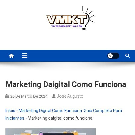
Skip
to
content
Fornecedores Brasileiros
Tenha acesso a dicas de fornecedores para revenda, dropshipping
nacional e dicas de renda extra pela internet.
Para Revenda | Vivendo
Marketing
Marketing Daigital Como Funciona
Jose Augusto
26 De Março De 2024
Início
-
Marketing Digital Como Funciona: Guia Completo Para
Iniciantes
-
Marketing daigital como funciona