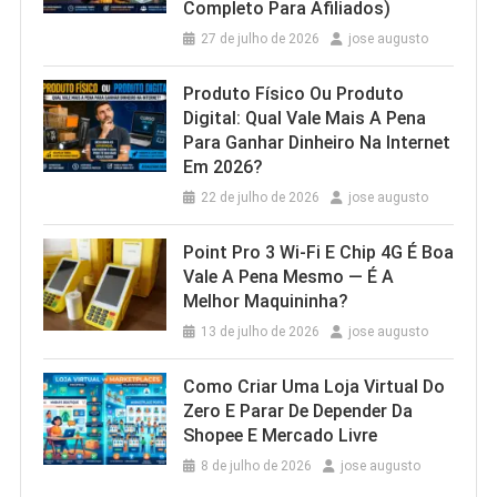
Completo Para Afiliados)
27 de julho de 2026
jose augusto
Produto Físico Ou Produto
Digital: Qual Vale Mais A Pena
Para Ganhar Dinheiro Na Internet
Em 2026?
22 de julho de 2026
jose augusto
Point Pro 3 Wi‑Fi E Chip 4G É Boa
Vale A Pena Mesmo — É A
Melhor Maquininha?
13 de julho de 2026
jose augusto
Como Criar Uma Loja Virtual Do
Zero E Parar De Depender Da
Shopee E Mercado Livre
8 de julho de 2026
jose augusto