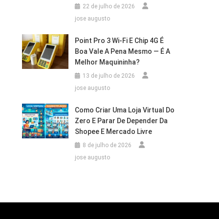
22 de julho de 2026
jose augusto
Point Pro 3 Wi‑Fi E Chip 4G É
Boa Vale A Pena Mesmo — É A
Melhor Maquininha?
13 de julho de 2026
jose augusto
Como Criar Uma Loja Virtual Do
Zero E Parar De Depender Da
Shopee E Mercado Livre
8 de julho de 2026
jose augusto