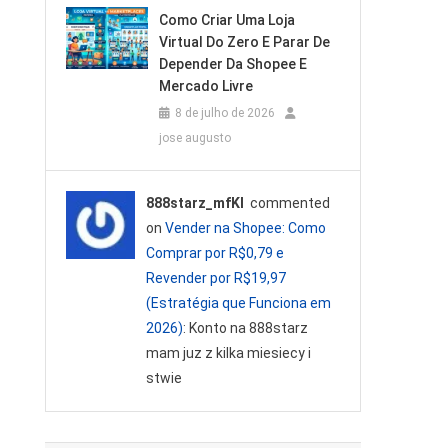
Como Criar Uma Loja
Virtual Do Zero E Parar De
Depender Da Shopee E
Mercado Livre
8 de julho de 2026
jose augusto
888starz_mfKl
commented
on
Vender na Shopee: Como
Comprar por R$0,79 e
Revender por R$19,97
(Estratégia que Funciona em
2026)
: Konto na 888starz
mam juz z kilka miesiecy i
stwie