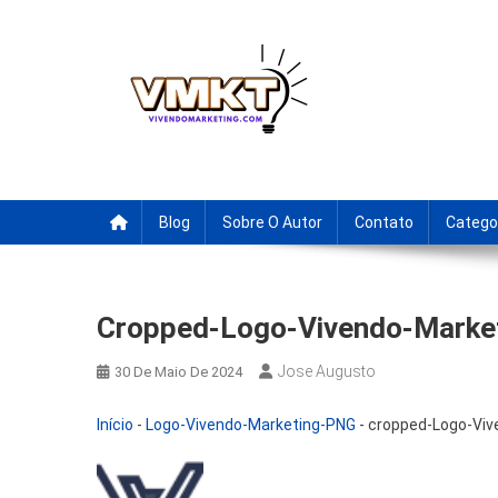
Skip
to
content
Fornecedores Brasileiro
Tenha acesso a dicas de fornecedores para revenda, drop
Blog
Sobre O Autor
Contato
Catego
Cropped-Logo-Vivendo-Marke
Jose Augusto
30 De Maio De 2024
Início
-
Logo-Vivendo-Marketing-PNG
-
cropped-Logo-Viv