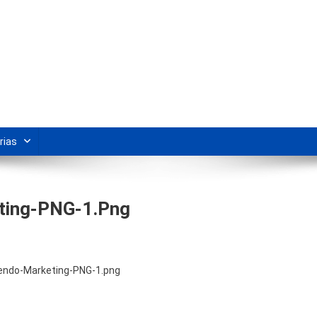
s Para Revenda | Vivendo Marke
shipping nacional e dicas de renda extra pela internet.
rias
ting-PNG-1.png
endo-Marketing-PNG-1.png