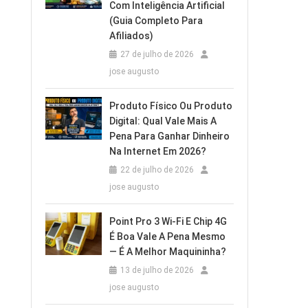
Com Inteligência Artificial
(Guia Completo Para
Afiliados)
27 de julho de 2026
jose augusto
Produto Físico Ou Produto
Digital: Qual Vale Mais A
Pena Para Ganhar Dinheiro
Na Internet Em 2026?
22 de julho de 2026
jose augusto
Point Pro 3 Wi‑Fi E Chip 4G
É Boa Vale A Pena Mesmo
— É A Melhor Maquininha?
13 de julho de 2026
jose augusto