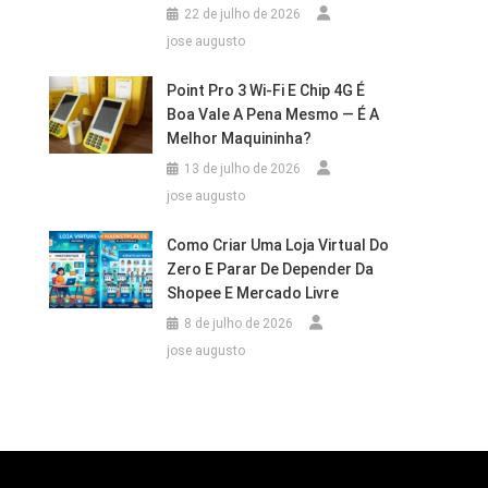
22 de julho de 2026
jose augusto
Point Pro 3 Wi‑Fi E Chip 4G É
Boa Vale A Pena Mesmo — É A
Melhor Maquininha?
13 de julho de 2026
jose augusto
Como Criar Uma Loja Virtual Do
Zero E Parar De Depender Da
Shopee E Mercado Livre
8 de julho de 2026
jose augusto