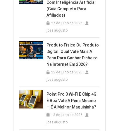
Com Inteligência Artificial
(Guia Completo Para
Afiliados)
27 de julho de 2026
jose augusto
Produto Físico Ou Produto
Digital: Qual Vale Mais A
Pena Para Ganhar Dinheiro
Na Internet Em 2026?
22 de julho de 2026
jose augusto
Point Pro 3 Wi‑Fi E Chip 4G
É Boa Vale A Pena Mesmo
— É A Melhor Maquininha?
13 de julho de 2026
jose augusto