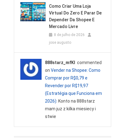
Como Criar Uma Loja
Virtual Do Zero E Parar De
Depender Da Shopee E
Mercado Livre
8 de julho de 2026
jose augusto
888starz_mfKl
commented
on
Vender na Shopee: Como
Comprar por R$0,79 e
Revender por R$19,97
(Estratégia que Funciona em
2026)
: Konto na 888starz
mam juz z kilka miesiecy i
stwie