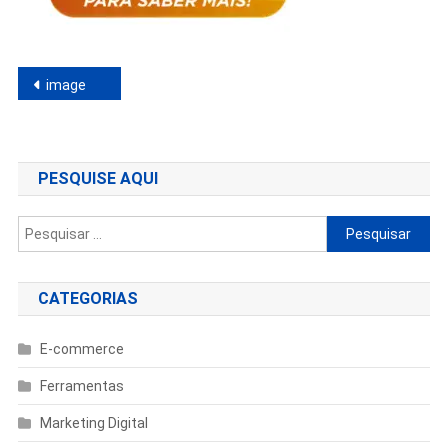
Navegação
image
de
Post
PESQUISE AQUI
Pesquisar
por:
CATEGORIAS
E-commerce
Ferramentas
Marketing Digital