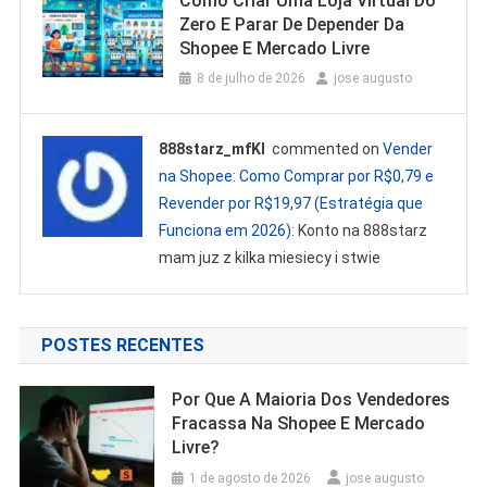
Como Criar Uma Loja Virtual Do
Zero E Parar De Depender Da
Shopee E Mercado Livre
8 de julho de 2026
jose augusto
888starz_mfKl
commented on
Vender
na Shopee: Como Comprar por R$0,79 e
Revender por R$19,97 (Estratégia que
Funciona em 2026)
: Konto na 888starz
mam juz z kilka miesiecy i stwie
POSTES RECENTES
Por Que A Maioria Dos Vendedores
Fracassa Na Shopee E Mercado
Livre?
1 de agosto de 2026
jose augusto