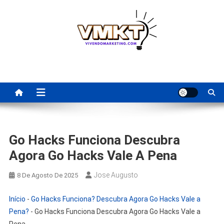
Skip
to
content
Fornecedores Brasileiros
Tenha acesso a dicas de fornecedores para revenda, dropshipping
nacional e dicas de renda extra pela internet.
Para Revenda | Vivendo
Marketing
Go Hacks Funciona Descubra
Agora Go Hacks Vale A Pena
Jose Augusto
8 De Agosto De 2025
Início
-
Go Hacks Funciona? Descubra Agora Go Hacks Vale a
Pena?
-
Go Hacks Funciona Descubra Agora Go Hacks Vale a