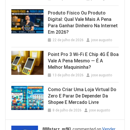
Produto Físico Ou Produto
Digital: Qual Vale Mais A Pena
Para Ganhar Dinheiro Na Internet
Em 2026?
22 de julho de 2026
jose augusto
Point Pro 3 Wi‑Fi E Chip 4G É Boa
Vale A Pena Mesmo — É A
Melhor Maquininha?
13 de julho de 2026
jose augusto
Como Criar Uma Loja Virtual Do
Zero E Parar De Depender Da
Shopee E Mercado Livre
8 de julho de 2026
jose augusto
888starz_mfKl
commented on
Vender