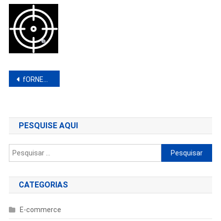
Navegação
fORNECEDORES PARA REVENDA (4)
de
Post
PESQUISE AQUI
Pesquisar
por:
CATEGORIAS
E-commerce