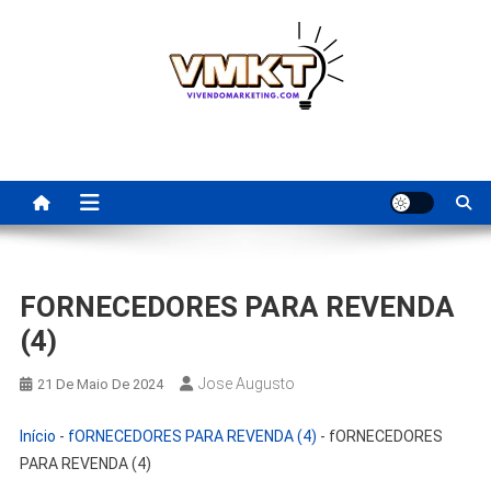
Skip
to
content
Fornecedores Brasileiros
Tenha acesso a dicas de fornecedores para revenda, dropshipping
nacional e dicas de renda extra pela internet.
Para Revenda | Vivendo
Marketing
FORNECEDORES PARA REVENDA
(4)
Jose Augusto
21 De Maio De 2024
Início
-
fORNECEDORES PARA REVENDA (4)
-
fORNECEDORES
PARA REVENDA (4)