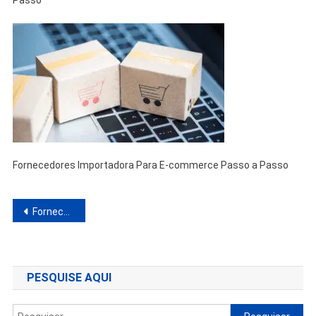
Passo
Fornecedores Importadora Para E-commerce Passo a Passo
Navegação
Fornecedores Importadora Para E-commerce Passo a Passo
de
Post
PESQUISE AQUI
Pesquisar