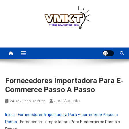
Skip
to
content
Fornecedores Brasileiros
Tenha acesso a dicas de fornecedores para revenda, dropshipping
nacional e dicas de renda extra pela internet.
Para Revenda | Vivendo
Marketing
Fornecedores Importadora Para E-
Commerce Passo A Passo
Jose Augusto
24 De Junho De 2025
Início
-
Fornecedores Importadora Para E-commerce Passo a
Passo
-
Fornecedores Importadora Para E-commerce Passo a