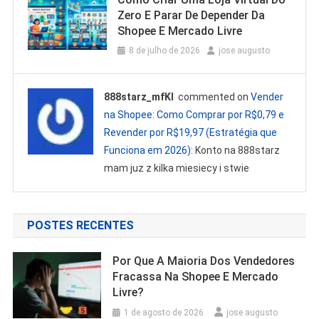
Zero E Parar De Depender Da
Shopee E Mercado Livre
8 de julho de 2026
jose augusto
888starz_mfKl
commented on
Vender
na Shopee: Como Comprar por R$0,79 e
Revender por R$19,97 (Estratégia que
Funciona em 2026)
: Konto na 888starz
mam juz z kilka miesiecy i stwie
POSTES RECENTES
Por Que A Maioria Dos Vendedores
Fracassa Na Shopee E Mercado
Livre?
1 de agosto de 2026
jose augusto