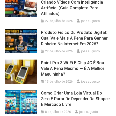
Criando Vídeos Com Inteligência
Artificial (Guia Completo Para
Afiliados)
27 de julho de 2026
jose augusto
Produto Físico Ou Produto Digital:
Qual Vale Mais A Pena Para Ganhar
Dinheiro Na Internet Em 2026?
22 de julho de 2026
jose augusto
Point Pro 3 Wi‑Fi E Chip 4G É Boa
Vale A Pena Mesmo — É A Melhor
Maquininha?
13 de julho de 2026
jose augusto
Como Criar Uma Loja Virtual Do
Zero E Parar De Depender Da Shopee
E Mercado Livre
8 de julho de 2026
jose augusto