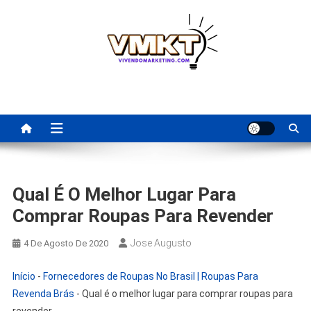
Skip
to
content
Fornecedores Brasileiros
Tenha acesso a dicas de fornecedores para revenda, dropshipping
nacional e dicas de renda extra pela internet.
Para Revenda | Vivendo
Marketing
Qual É O Melhor Lugar Para
Comprar Roupas Para Revender
Jose Augusto
4 De Agosto De 2020
Início
-
Fornecedores de Roupas No Brasil | Roupas Para
Revenda Brás
-
Qual é o melhor lugar para comprar roupas para