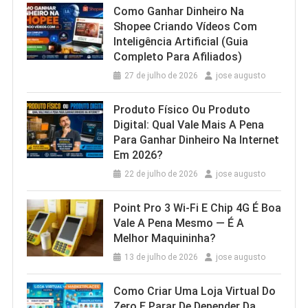
Como Ganhar Dinheiro Na
Shopee Criando Vídeos Com
Inteligência Artificial (Guia
Completo Para Afiliados)
27 de julho de 2026
jose augusto
Produto Físico Ou Produto
Digital: Qual Vale Mais A Pena
Para Ganhar Dinheiro Na Internet
Em 2026?
22 de julho de 2026
jose augusto
Point Pro 3 Wi‑Fi E Chip 4G É Boa
Vale A Pena Mesmo — É A
Melhor Maquininha?
13 de julho de 2026
jose augusto
Como Criar Uma Loja Virtual Do
Zero E Parar De Depender Da