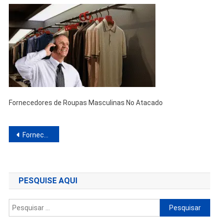
Fornecedores de Roupas Masculinas No Atacado
Navegação
Fornecedores de Roupas Masculinas No Atacado
de
Post
PESQUISE AQUI
Pesquisar
por: