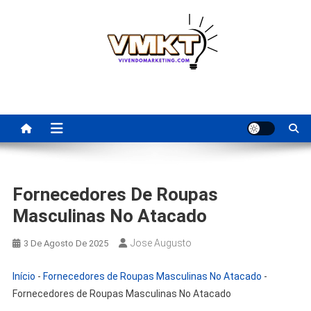
Skip
to
content
Fornecedores Brasileiros
Tenha acesso a dicas de fornecedores para revenda, dropshipping
nacional e dicas de renda extra pela internet.
Para Revenda | Vivendo
Marketing
Fornecedores De Roupas
Masculinas No Atacado
Jose Augusto
3 De Agosto De 2025
Início
-
Fornecedores de Roupas Masculinas No Atacado
-
Fornecedores de Roupas Masculinas No Atacado