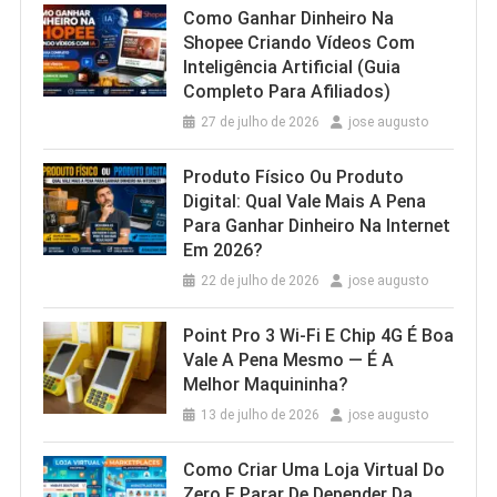
Como Ganhar Dinheiro Na
Shopee Criando Vídeos Com
Inteligência Artificial (Guia
Completo Para Afiliados)
27 de julho de 2026
jose augusto
Produto Físico Ou Produto
Digital: Qual Vale Mais A Pena
Para Ganhar Dinheiro Na Internet
Em 2026?
22 de julho de 2026
jose augusto
Point Pro 3 Wi‑Fi E Chip 4G É Boa
Vale A Pena Mesmo — É A
Melhor Maquininha?
13 de julho de 2026
jose augusto
Como Criar Uma Loja Virtual Do
Zero E Parar De Depender Da