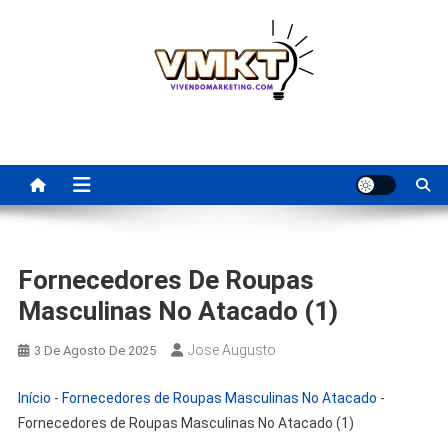
Skip
to
content
Fornecedores Brasileiros
Tenha acesso a dicas de fornecedores para revenda, dropshipping
nacional e dicas de renda extra pela internet.
Para Revenda | Vivendo
Marketing
Fornecedores De Roupas
Masculinas No Atacado (1)
Jose Augusto
3 De Agosto De 2025
Início
-
Fornecedores de Roupas Masculinas No Atacado
-
Fornecedores de Roupas Masculinas No Atacado (1)