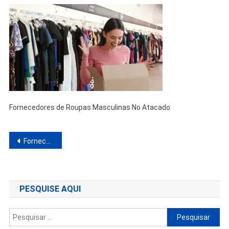
Fornecedores de Roupas Masculinas No Atacado
Navegação
Fornecedores de Roupas Masculinas No Atacado
de
Post
PESQUISE AQUI
Pesquisar
por: