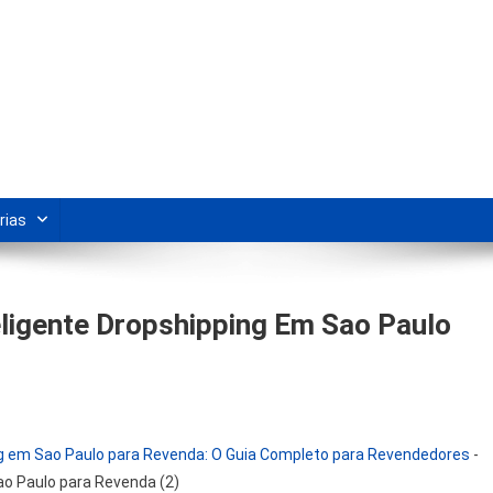
s Para Revenda | Vivendo Marke
shipping nacional e dicas de renda extra pela internet.
rias
ligente Dropshipping Em Sao Paulo
ing em Sao Paulo para Revenda: O Guia Completo para Revendedores
-
ao Paulo para Revenda (2)