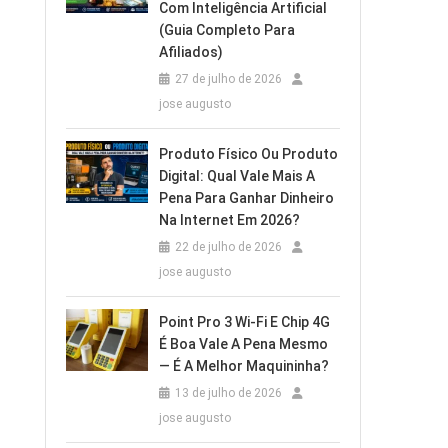
Com Inteligência Artificial
(Guia Completo Para
Afiliados)
27 de julho de 2026
jose augusto
Produto Físico Ou Produto
Digital: Qual Vale Mais A
Pena Para Ganhar Dinheiro
Na Internet Em 2026?
22 de julho de 2026
jose augusto
Point Pro 3 Wi‑Fi E Chip 4G
É Boa Vale A Pena Mesmo
— É A Melhor Maquininha?
13 de julho de 2026
jose augusto