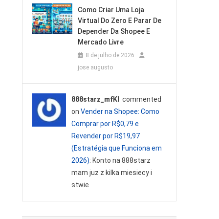
Como Criar Uma Loja
Virtual Do Zero E Parar De
Depender Da Shopee E
Mercado Livre
8 de julho de 2026
jose augusto
888starz_mfKl
commented
on
Vender na Shopee: Como
Comprar por R$0,79 e
Revender por R$19,97
(Estratégia que Funciona em
2026)
: Konto na 888starz
mam juz z kilka miesiecy i
stwie