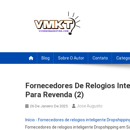
Skip
to
content
Fornecedores Brasileiro
Tenha acesso a dicas de fornecedores para revenda, drop
Blog
Sobre O Autor
Contato
Catego
Fornecedores De Relogios Inte
Para Revenda (2)
Jose Augusto
26 De Janeiro De 2025
Início
-
Fornecedores de relogios inteligente Dropshipp
Fornecedores de relogios inteligente Dropshipping em S