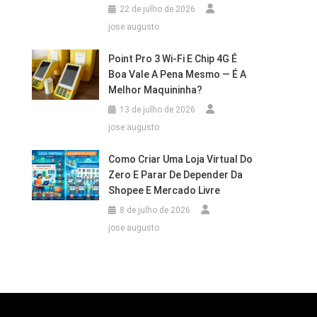
22 de julho de 2026
jose augusto
Point Pro 3 Wi‑Fi E Chip 4G É
Boa Vale A Pena Mesmo — É A
Melhor Maquininha?
13 de julho de 2026
jose augusto
Como Criar Uma Loja Virtual Do
Zero E Parar De Depender Da
Shopee E Mercado Livre
8 de julho de 2026
jose augusto