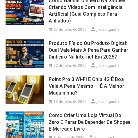
Como Ganhar Dinheiro Na Shopee
Criando Vídeos Com Inteligência
Artificial (Guia Completo Para
Afiliados)
27 de julho de 2026
jose augusto
Produto Físico Ou Produto Digital:
Qual Vale Mais A Pena Para Ganhar
Dinheiro Na Internet Em 2026?
22 de julho de 2026
jose augusto
Point Pro 3 Wi‑Fi E Chip 4G É Boa
Vale A Pena Mesmo — É A Melhor
Maquininha?
13 de julho de 2026
jose augusto
Como Criar Uma Loja Virtual Do
Zero E Parar De Depender Da Shopee
E Mercado Livre
8 de julho de 2026
jose augusto