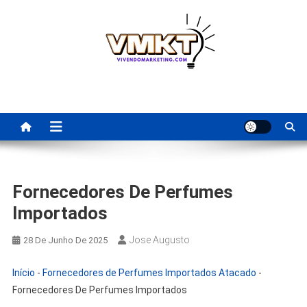
Skip
to
content
Fornecedores Brasileiros
Tenha acesso a dicas de fornecedores para revenda, dropshipping
nacional e dicas de renda extra pela internet.
Para Revenda | Vivendo
Marketing
Fornecedores De Perfumes
Importados
Jose Augusto
28 De Junho De 2025
Início
-
Fornecedores de Perfumes Importados Atacado
-
Fornecedores De Perfumes Importados