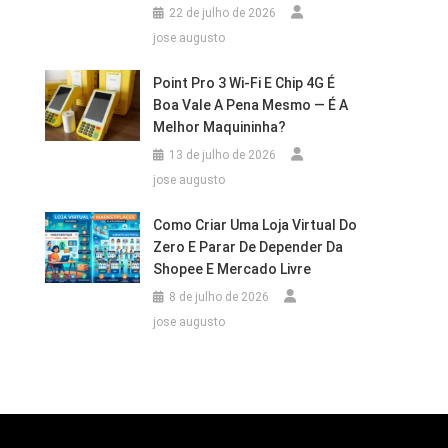
22 de julho de 2026
jose augusto
Point Pro 3 Wi‑Fi E Chip 4G É
Boa Vale A Pena Mesmo — É A
Melhor Maquininha?
13 de julho de 2026
jose augusto
Como Criar Uma Loja Virtual Do
Zero E Parar De Depender Da
Shopee E Mercado Livre
8 de julho de 2026
jose augusto