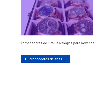
Fornecedores de Kits De Relógios para Revenda
Navegação
Fornecedores de Kits De Relógios para Revenda
de
Post