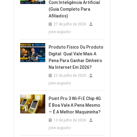
Com Inteligência Artificial
(Guia Completo Para
Afiliados)
27 de julho de 2026
jose augusto
Produto Físico Ou Produto
Digital: Qual Vale Mais A
Pena Para Ganhar Dinheiro
Na Internet Em 2026?
22 de julho de 2026
jose augusto
Point Pro 3 Wi‑Fi E Chip 4G
É Boa Vale A Pena Mesmo
— É A Melhor Maquininha?
13 de julho de 2026
jose augusto