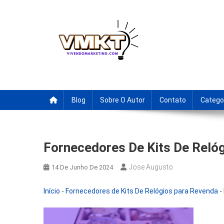
Skip
to
content
Fornecedores Brasileiro
Tenha acesso a dicas de fornecedores para revenda, drop
Blog
Sobre O Autor
Contato
Catego
Fornecedores De Kits De Reló
Jose Augusto
14 De Junho De 2024
Início
-
Fornecedores de Kits De Relógios para Revenda
-