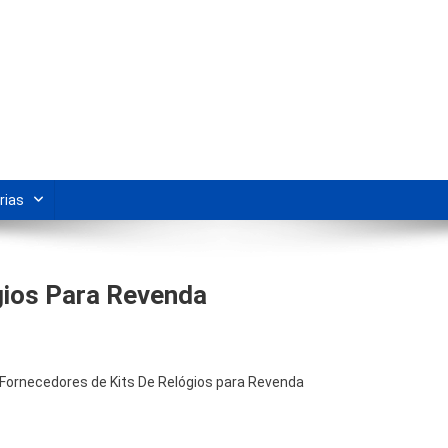
s Para Revenda | Vivendo Marke
shipping nacional e dicas de renda extra pela internet.
rias
gios Para Revenda
Fornecedores de Kits De Relógios para Revenda