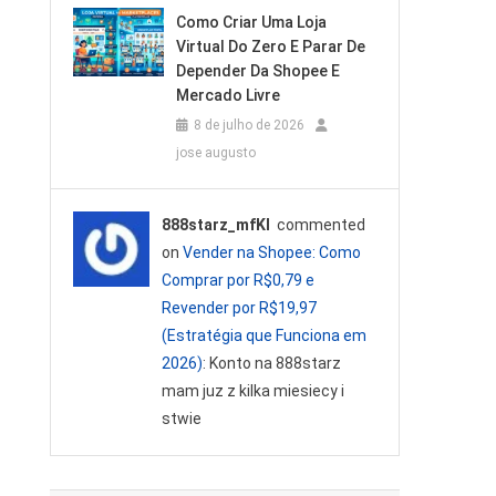
Como Criar Uma Loja
Virtual Do Zero E Parar De
Depender Da Shopee E
Mercado Livre
8 de julho de 2026
jose augusto
888starz_mfKl
commented
on
Vender na Shopee: Como
Comprar por R$0,79 e
Revender por R$19,97
(Estratégia que Funciona em
2026)
: Konto na 888starz
mam juz z kilka miesiecy i
stwie