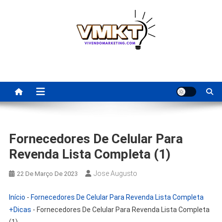
Skip
to
content
Fornecedores Brasileiros
Tenha acesso a dicas de fornecedores para revenda, dropshipping
nacional e dicas de renda extra pela internet.
Para Revenda | Vivendo
Marketing
Fornecedores De Celular Para
Revenda Lista Completa (1)
Jose Augusto
22 De Março De 2023
Início
-
Fornecedores De Celular Para Revenda Lista Completa
+Dicas
-
Fornecedores De Celular Para Revenda Lista Completa