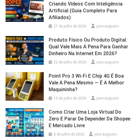
Criando Vídeos Com Inteligência
Artificial (Guia Completo Para
Afiliados)
27 de julho de 2026
jose augusto
Produto Físico Ou Produto Digital:
Qual Vale Mais A Pena Para Ganhar
Dinheiro Na Internet Em 2026?
22 de julho de 2026
jose augusto
Point Pro 3 Wi‑Fi E Chip 4G É Boa
Vale A Pena Mesmo — É A Melhor
Maquininha?
13 de julho de 2026
jose augusto
Como Criar Uma Loja Virtual Do
Zero E Parar De Depender Da Shopee
E Mercado Livre
8 de julho de 2026
jose augusto